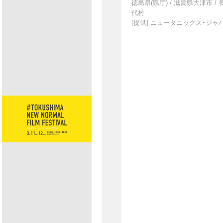
徳島県(県庁)
/
滋賀県大津市
/
代村
[提供]
ニュータニックス・ジャ