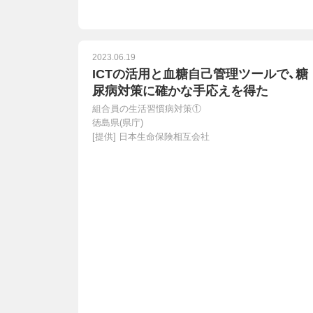
2023.06.19
ICTの活用と血糖自己管理ツールで、糖
尿病対策に確かな手応えを得た
組合員の生活習慣病対策①
徳島県(県庁)
[提供]
日本生命保険相互会社