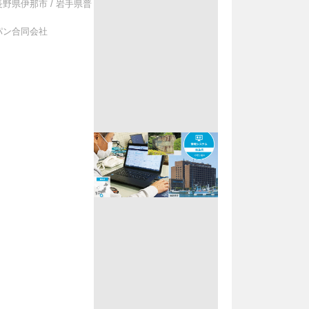
長野県伊那市
/
岩手県普
パン合同会社