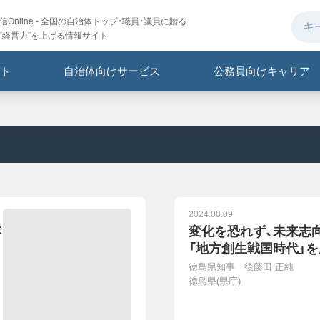
Online - 全国の自治体トップ・職員・議員に贈る
“経営力”を上げる情報サイト
ト
自治体向けサービス
公務員向けキャリア
2024.08.09
年
変化を恐れず、未来志
「地方創生戦国時代」
徳島県知事 後藤田 正純
徳島県(県庁)