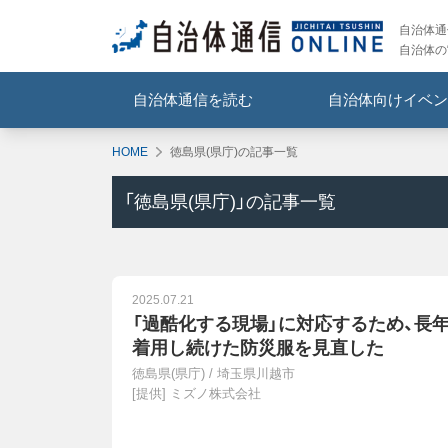
自治体通信
自治体の
自治体通信を読む
自治体向けイベン
HOME
徳島県(県庁)の記事一覧
「
徳島県(県庁)
」の記事一覧
2025.07.21
「過酷化する現場」に対応するため、長
着用し続けた防災服を見直した
徳島県(県庁)
/
埼玉県川越市
[提供]
ミズノ株式会社