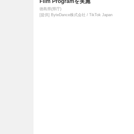
Film Programを実施
徳島県(県庁)
[提供]
ByteDance株式会社 / TikTok Japan