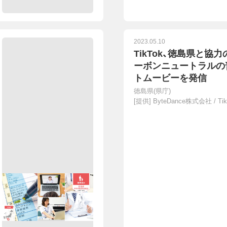
2023.05.10
TikTok、徳島県と協
ーボンニュートラルの
トムービーを発信
徳島県(県庁)
[提供]
ByteDance株式会社 / Tik