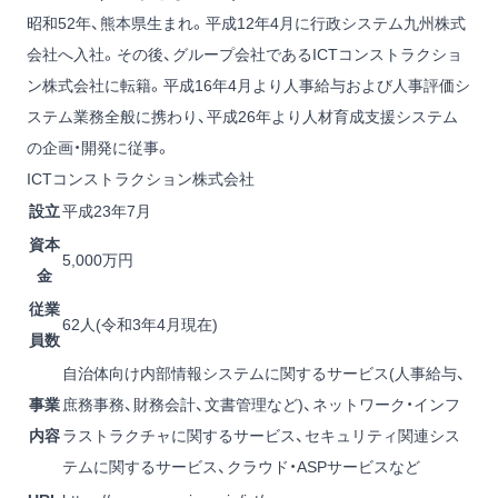
昭和52年、熊本県生まれ。平成12年4月に行政システム九州株式
会社へ入社。その後、グループ会社であるICTコンストラクショ
ン株式会社に転籍。平成16年4月より人事給与および人事評価シ
ステム業務全般に携わり、平成26年より人材育成支援システム
の企画・開発に従事。
ICTコンストラクション株式会社
設立
平成23年7月
資本
5,000万円
金
従業
62人(令和3年4月現在)
員数
自治体向け内部情報システムに関するサービス(人事給与、
事業
庶務事務、財務会計、文書管理など)、ネットワーク・インフ
内容
ラストラクチャに関するサービス、セキュリティ関連シス
テムに関するサービス、クラウド・ASPサービスなど