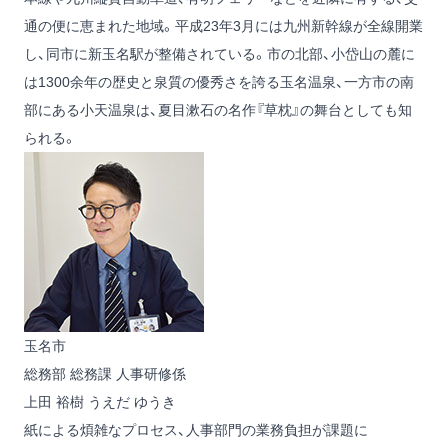
通の便に恵まれた地域。平成23年3月には九州新幹線が全線開業
し、同市に新玉名駅が整備されている。市の北部、小岱山の麓に
は1300余年の歴史と泉質の優秀さを誇る玉名温泉、一方市の南
部にある小天温泉は、夏目漱石の名作『草枕』の舞台としても知
られる。
玉名市
総務部 総務課 人事研修係
上田 裕樹
うえだ ゆうき
紙による煩雑なプロセス、人事部門の業務負担が課題に