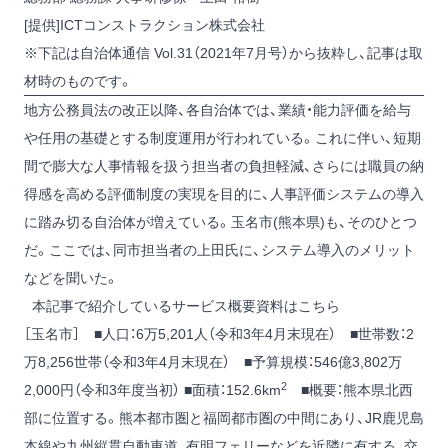
[提供]ICTコンストラクション株式会社
※下記は自治体通信 Vol.31（2021年7月号）から抜粋し、記事は取
材時のものです。
地方公務員法の改正以降、各自治体では、業績・能力評価を給与
や任用の基礎とする制度運用が行われている。これに伴い、短期
間で膨大な人事情報を扱う担当者の負担軽減、さらには職員の納
得感を高める評価制度の実現を目的に、人事評価システムの導入
に踏み切る自治体が増えている。玉名市(熊本県)も、そのひとつ
だ。ここでは、同市担当者の上田氏に、システム導入のメリット
などを聞いた。
本記事で紹介しているサービス概要資料はこちら
［玉名市］ ■人口：6万5,201人（令和3年4月末現在） ■世帯数：2
万8,256世帯（令和3年4月末現在） ■予算規模：546億3,802万
2
2,000円（令和3年度当初） ■面積：152.6km
■概要：熊本県北西
部に位置する。熊本都市圏と福岡都市圏の中間にあり、JR鹿児島
本線や九州縦貫自動車道、有明フェリーなどを近隣に有する、交