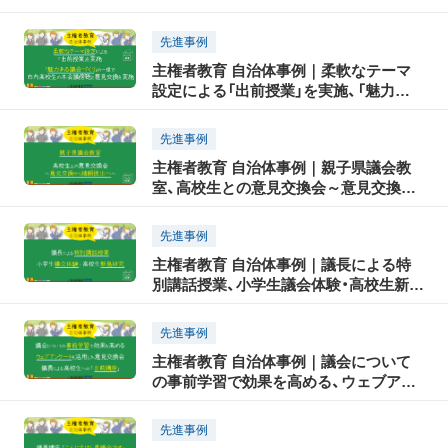
先進事例
主権者教育 自治体事例｜柔軟なテーマ
設定による「出前授業」を実施、「魅力あ
る議会づくり」の一環で市内高校生の本
会議傍聴と意見交換を実施
先進事例
主権者教育 自治体事例｜親子県議会教
室、高校生との意見交換会～意見交換か
ら請願提出へ
先進事例
主権者教育 自治体事例｜議長による特
別講話授業、小学生議会体験・高校生新島
研究
先進事例
主権者教育 自治体事例｜議会について
の事前学習で効果を高める、ウェブアン
ケートを活用した意見交換会、議員によ
る高校生への「出前講座」
先進事例