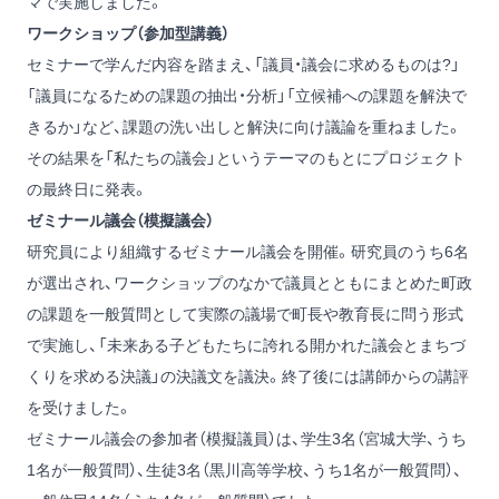
マで実施しました。
ワークショップ（参加型講義）
セミナーで学んだ内容を踏まえ、「議員・議会に求めるものは?」
「議員になるための課題の抽出・分析」「立候補への課題を解決で
きるか」など、課題の洗い出しと解決に向け議論を重ねました。
その結果を「私たちの議会」というテーマのもとにプロジェクト
の最終日に発表。
ゼミナール議会（模擬議会）
研究員により組織するゼミナール議会を開催。研究員のうち6名
が選出され、ワークショップのなかで議員とともにまとめた町政
の課題を一般質問として実際の議場で町長や教育長に問う形式
で実施し、「未来ある子どもたちに誇れる開かれた議会とまちづ
くりを求める決議」の決議文を議決。終了後には講師からの講評
を受けました。
ゼミナール議会の参加者（模擬議員）は、学生3名（宮城大学、うち
1名が一般質問）、生徒3名（黒川高等学校、うち1名が一般質問）、