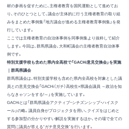
材の参画を促すために、主権者教育を国民運動として進めてお
り、そのひとつとして、議会が主体的に行う主権者教育の取り組
みをまとめた事例集「地方議会が進める主権者教育事例集」を発
行しています。
ここでは主権者教育の自治体事例を同事例集より抜粋して紹介
します。今回は、群馬県議会、大和町議会の主権者教育自治体事
例です。
特別支援学校も含めた県内全高校で「GACHi意見交換会」を実施
｜群馬県議会
群馬県議会は、特別支援学校も含めた県内全高校を対象とした議
員との意見交換会「GACHi（ガチ）高校生×県議会議員 ～政治を知
らなきゃソンをする!～」を実施しています。
GACHiとは「群馬県議会アクティブ・シチズンシップ・ハイスク
ール」の略。議員自身がプロジェクタを用い、クイズをはじめと
する参加型の分かりやすい解説を実施するほか、その場で全ての
質問に議員が答える“ガチ意見交換”を行います。