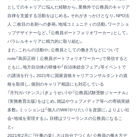
としてのキャリアに悩んだ経験から、業務外で公務員のキャリア
自律を支援する活動をはじめる。それがきっかけとなり、NPO法
人 二枚目の名刺への参画、地域コミュニティの活動、ワークショ
ップデザイナーなど、「公務員ポートフォリオワーカー」として、
パラレルキャリアに精力的に取り組む。
また、これらの活動や、公務員としての働き方などについて
note「島田正樹｜公務員ポートフォリオワーカー」
で発信すると
ともに、地方自治体の研修や「自治体総合フェア」等イベントで
の講演を行う。2021年に国家資格キャリアコンサルタントの資
格を取得し、個別のキャリア相談にも対応している
『月刊ガバナンス』（ぎょうせい）や『公務員試験受験ジャーナル』
（実務教育出版）をはじめ、雑誌やウェブメディア等への寄稿実績
多数。ミッションは「個人のWill（やりたい）を資源に、よりよい社
会・地域を実現する」。目標はフリーランスの公務員になるこ
と。
2021年2月に
『仕事の楽しさは自分でつくる! 公務員の働き方デ