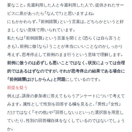
要なこと。先週利用した人と今週利用した人で、提供されたサー
ビスに差があったら「なんで?」と思いますよね。
にもかかわらず、「前例踏襲」という言葉は、どちらかというと好
ましくない意味で用いられています。
私たちは「前例踏襲」という言葉を聞くと（恐らくは自ら言うと
きも）、前例に倣（なら）うことが本当にいいことなのかしっかり
考えず、思考停止して前例のまま行うという意味で理解します。
前例に倣うのは必ずしも悪いことではなく、状況によっては合理
的ではあるはずなのですが、それが思考停止の結果である場合に
「前例踏襲はけしからん」と問題
にしているのです。
前提を疑う
例えば、講座の参加者に答えてもらうアンケートについて考えて
みます。属性として性別を回答する欄を見ると、「男性」「女性」
だけではなく「その他」や「回答しない」といった選択肢を用意し
ていたり、性別の回答欄自体をなくしているのではないでしょう
か。