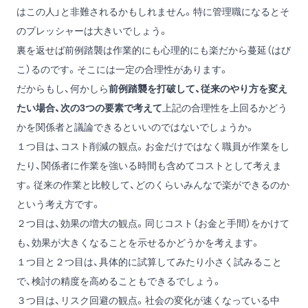
はこの人」と非難されるかもしれません。特に管理職になるとそ
のプレッシャーは大きいでしょう。
裏を返せば前例踏襲は作業的にも心理的にも楽だから蔓延（はび
こ）るのです。そこには一定の合理性があります。
だからもし、何かしら
前例踏襲を打破して、従来のやり方を変え
たい場合、次の
3
つの要素で考えて
上記の合理性を上回るかどう
かを関係者と議論できるといいのではないでしょうか。
１つ目は、コスト削減の観点。お金だけではなく職員が作業をし
たり、関係者に作業を強いる時間も含めてコストとして考えま
す。従来の作業と比較して、どのくらいみんなで楽ができるのか
という考え方です。
２つ目は、効果の増大の観点。同じコスト（お金と手間）をかけて
も、効果が大きくなることを示せるかどうかを考えます。
１つ目と２つ目は、具体的に試算してみたり小さく試みること
で、検討の精度を高めることもできるでしょう。
３つ目は、リスク回避の観点。社会の変化が速くなっている中