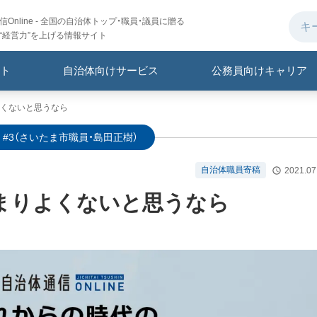
Online - 全国の自治体トップ・職員・議員に贈る
“経営力”を上げる情報サイト
ト
自治体向けサービス
公務員向けキャリア
くないと思うなら
#3（さいたま市職員・島田正樹）
自治体職員寄稿
2021.07
まりよくないと思うなら