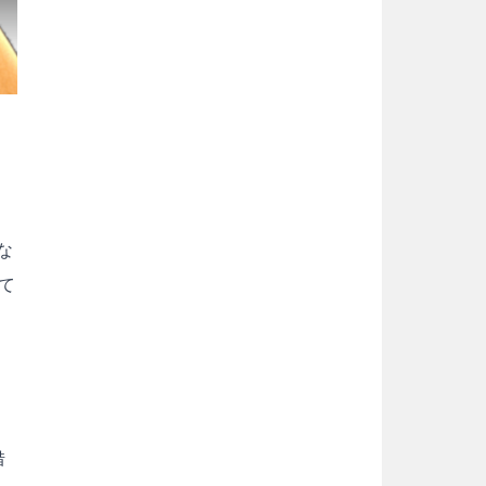
な
て
、
借