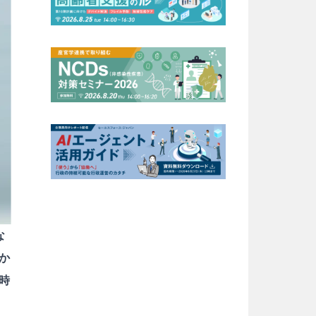
な
か
時