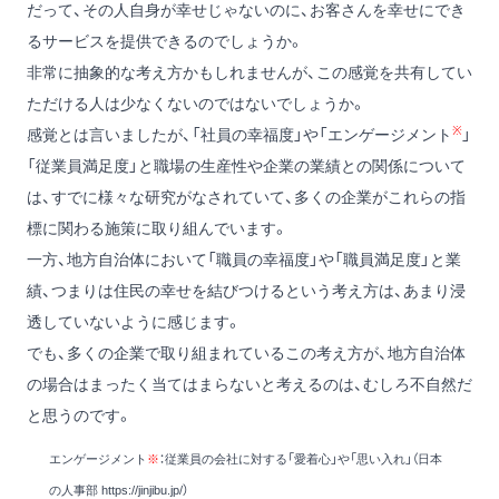
だって、その人自身が幸せじゃないのに、お客さんを幸せにでき
るサービスを提供できるのでしょうか。
非常に抽象的な考え方かもしれませんが、この感覚を共有してい
ただける人は少なくないのではないでしょうか。
※
感覚とは言いましたが、「社員の幸福度」や「エンゲージメント
」
「従業員満足度」と職場の生産性や企業の業績との関係について
は、すでに様々な研究がなされていて、多くの企業がこれらの指
標に関わる施策に取り組んでいます。
一方、地方自治体において「職員の幸福度」や「職員満足度」と業
績、つまりは住民の幸せを結びつけるという考え方は、あまり浸
透していないように感じます。
でも、多くの企業で取り組まれているこの考え方が、地方自治体
の場合はまったく当てはまらないと考えるのは、むしろ不自然だ
と思うのです。
エンゲージメント
※
：従業員の会社に対する「愛着心」や「思い入れ」（日本
の人事部
https://jinjibu.jp/
）