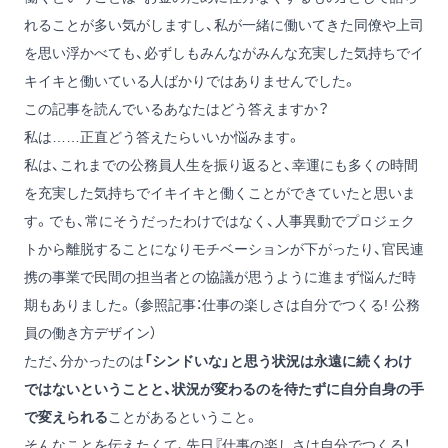
れることが多い気がしますし、私が一緒に働いてきた同僚や上司
を思い浮かべても、必ずしもみんながみんな充実した気持ちでイ
キイキと働いている人ばかりではありませんでした。
この記事を読んでいるあなたはどう答えますか？
私は……正直どう答えたらいいか悩みます。
私は、これまでの公務員人生を振り返ると、幸運にも多くの時間
を充実した気持ちでイキイキと働くことができていたと思いま
す。でも、常にそうだったわけではなく、人事異動でプロジェク
トから離脱することになりモチベーションが下がったり、官民連
携の事業で民間の担当者との協議が思うように進まず悩んだ時
期もありました。
（参照記事：仕事の楽しさは自分でつくる! 公務
員の働き方デザイン）
ただ、分かったのは
「シンドいな」と思う状況は永遠に続くわけ
ではないということと、状況が変わるのを待たずに自分自身の手
で変えられる
ことがあるということ。
そんなことを伝えたくて、先日
『仕事の楽しさは自分でつくる！