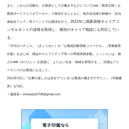
また、これらの活動や、公務員としての働き方などについて
note「島田正樹｜公
務員ポートフォリオワーカー」
で発信するとともに、地方自治体の研修や「自治
2021年に国家資格キャリアコ
体総合フェア」等イベントでの講演を行う。
ンサルタントの資格を取得し、個別のキャリア相談にも対応してい
る
。
『月刊ガバナンス』（ぎょうせい）や『公務員試験受験ジャーナル』（実務教育
出版）をはじめ、雑誌やウェブメディア等への寄稿実績多数。ミッションは「個
人のWill（やりたい）を資源に、よりよい社会・地域を実現する」。目標はフリ
ーランスの公務員になること。
2021年2月に
『仕事の楽しさは自分でつくる! 公務員の働き方デザイン』
（学陽書
房）を刊行。
＜連絡先＞shimada10708@gmail.com