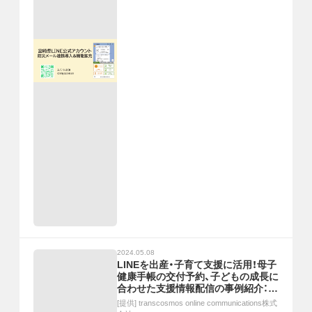
2024.05.08
LINEを出産・子育て支援に活用！母子
健康手帳の交付予約、子どもの成長に
合わせた支援情報配信の事例紹介：
5/16(木)無料ウェビナー開催
[提供]
transcosmos online communications株式