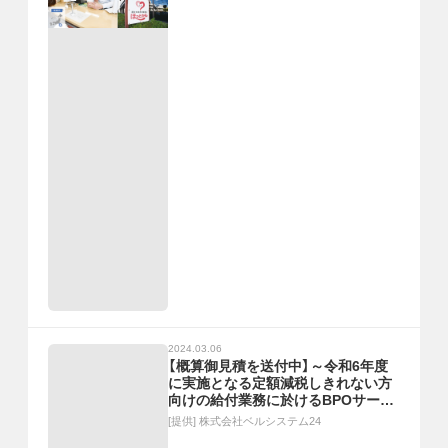
2024.03.06
【概算御見積を送付中】～令和6年度
に実施となる定額減税しきれない方
向けの給付業務に於けるBPOサービ
スのご案内～
[提供]
株式会社ベルシステム24