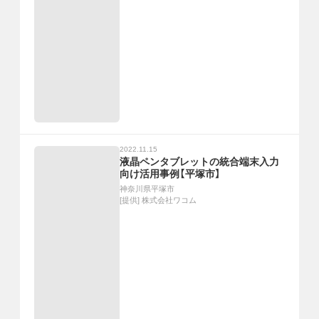
2022.11.15
液晶ペンタブレットの統合端末入力
向け活用事例【平塚市】
神奈川県平塚市
[提供]
株式会社ワコム