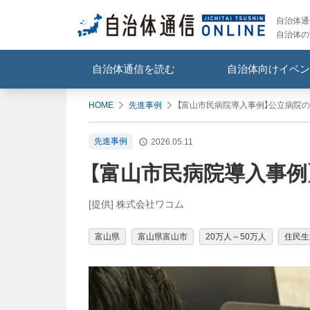
自治体通信
自治体の
自治体通信を読む
自治体向けイベン
HOME
先進事例
【富山市民病院導入事例】公立病院の
先進事例
2026.05.11
【富山市民病院導入事例
[提供] 株式会社ワコム
富山県
富山県富山市
20万人～50万人
住民生