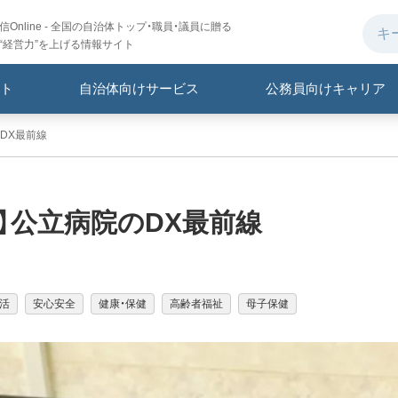
Online - 全国の自治体トップ・職員・議員に贈る
“経営力”を上げる情報サイト
ト
自治体向けサービス
公務員向けキャリア
DX最前線
】公立病院のDX最前線
活
安心安全
健康・保健
高齢者福祉
母子保健