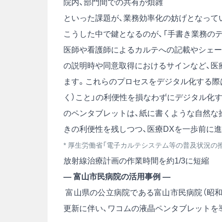
院内、部門間での共有が煩雑
といった課題が、業務効率化の妨げとなって
こうした中で鍵となるのが、「手書き業務のデ
医師や看護師によるカルテへの記載やシェー
の説明時や同意取得におけるサインなど、医
ます。これらのプロセスをデジタル化する際
く）こと」の利便性を損なわずにデジタル化
のペンタブレットは、紙に書くような自然な
きの利便性を残しつつ、医療DXを一歩前に
* 厚生労働省「
電子カルテシステム等の普及状況の
放射線治療計画の作業時間を約1/3に短縮
― 富山市民病院の活用事例 ―
富山県の公立病院である富山市民病院（昭和2
更新に伴い、ワコムの液晶ペンタブレットを