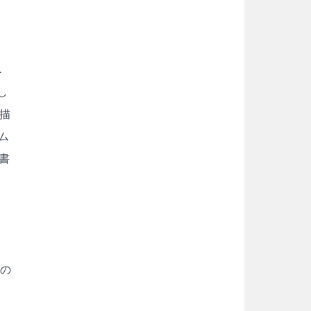
へ
し
描
ム
書
ーの