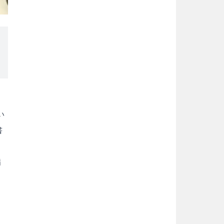
い
書
病