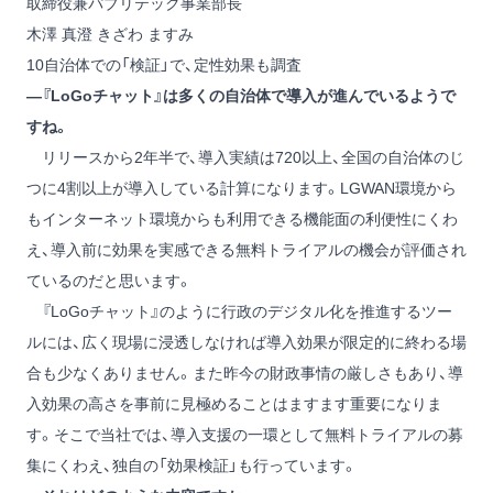
取締役兼パブリテック事業部長
木澤 真澄
きざわ ますみ
10自治体での「検証」で、定性効果も調査
―『LoGoチャット』は多くの自治体で導入が進んでいるようで
すね。
リリースから2年半で、導入実績は720以上、全国の自治体のじ
つに4割以上が導入している計算になります。LGWAN環境から
もインターネット環境からも利用できる機能面の利便性にくわ
え、導入前に効果を実感できる無料トライアルの機会が評価され
ているのだと思います。
『LoGoチャット』のように行政のデジタル化を推進するツー
ルには、広く現場に浸透しなければ導入効果が限定的に終わる場
合も少なくありません。また昨今の財政事情の厳しさもあり、導
入効果の高さを事前に見極めることはますます重要になりま
す。そこで当社では、導入支援の一環として無料トライアルの募
集にくわえ、独自の「効果検証」も行っています。