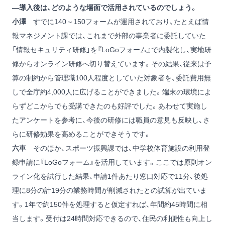
―導入後は、どのような場面で活用されているのでしょう。
小澤
すでに140～150フォームが運用されており、たとえば情
報マネジメント課では、これまで外部の事業者に委託していた
「情報セキュリティ研修」を『LoGoフォーム』で内製化し、実地研
修からオンライン研修へ切り替えています。その結果、従来は予
算の制約から管理職100人程度としていた対象者を、委託費用無
しで全庁約4,000人に広げることができました。端末の環境によ
らずどこからでも受講できたのも好評でした。あわせて実施し
たアンケートを参考に、今後の研修には職員の意見も反映し、さ
らに研修効果を高めることができそうです。
六車
そのほか、スポーツ振興課では、中学校体育施設の利用登
録申請に『LoGoフォーム』を活用しています。ここでは原則オン
ライン化を試行した結果、申請1件あたり窓口対応で11分、後処
理に8分の計19分の業務時間が削減されたとの試算が出ていま
す。1年で約150件を処理すると仮定すれば、年間約45時間に相
当します。受付は24時間対応できるので、住民の利便性も向上し