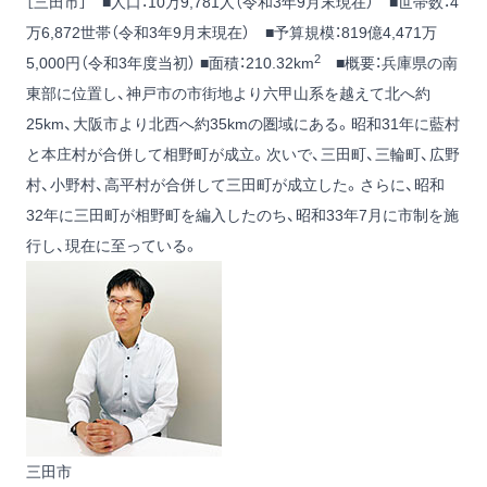
［三田市］ ■人口：10万9,781人（令和3年9月末現在） ■世帯数：4
万6,872世帯（令和3年9月末現在） ■予算規模：819億4,471万
2
5,000円（令和3年度当初） ■面積：210.32km
■概要：兵庫県の南
東部に位置し、神戸市の市街地より六甲山系を越えて北へ約
25km、大阪市より北西へ約35kmの圏域にある。昭和31年に藍村
と本庄村が合併して相野町が成立。次いで、三田町、三輪町、広野
村、小野村、高平村が合併して三田町が成立した。さらに、昭和
32年に三田町が相野町を編入したのち、昭和33年7月に市制を施
行し、現在に至っている。
三田市