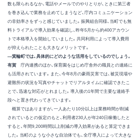
数も限られるなか、電話やメールでのやりとりが、ときに第三者
を巻き込んで業務を止めてしまうなど、庁内コミュニケーション
の非効率さをずっと感じていました。振興組合同様、当町でも無
料トライアルで導入効果を確認し、昨年5月から約400アカウン
トで本格導入を開始していました。共同利用によって導入費用
が抑えられたことも大きなメリットです。
―箕輪町では、具体的にどのような活用をしているのでしょう。
有賀
庁内連携のほか、保育園をはじめ庁舎外の職員との連絡に
も活用されています。また、今年8月の豪雨災害では、被災現場や
避難所の状況を写真やチャットでリアルタイムに確認できたこ
とで、迅速な対応がとれました。導入後の1年間で主要な連絡手
段へと置き代わってきています。
概算ではありますが、一人あたり10分以上は業務時間が削減
されているとの仮定のもと、利用者230人が年240日稼働したと
すると、年間9,200時間以上削減の導入効果があると算定できま
した。当町のような小さな自治体でも、全庁導入によって大きな