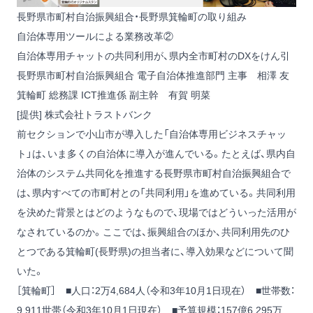
長野県市町村自治振興組合・長野県箕輪町の取り組み
自治体専用ツールによる業務改革②
自治体専用チャットの共同利用が、県内全市町村のDXをけん引
長野県市町村自治振興組合 電子自治体推進部門 主事 相澤 友
箕輪町 総務課 ICT推進係 副主幹 有賀 明菜
[提供] 株式会社トラストバンク
前セクションで小山市が導入した「自治体専用ビジネスチャッ
ト」は、いま多くの自治体に導入が進んでいる。たとえば、県内自
治体のシステム共同化を推進する長野県市町村自治振興組合で
は、県内すべての市町村との「共同利用」を進めている。共同利用
を決めた背景とはどのようなもので、現場ではどういった活用が
なされているのか。ここでは、振興組合のほか、共同利用先のひ
とつである箕輪町(長野県)の担当者に、導入効果などについて聞
いた。
［箕輪町］ ■人口：2万4,684人（令和3年10月1日現在） ■世帯数：
9,911世帯（令和3年10月1日現在） ■予算規模：157億6,295万