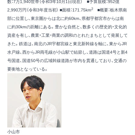
数：7万1,940世帯（令和3年10月1日現在） ■予算規模：952億
2
2,990万円（令和3年度当初） ■面積：171.75km
■概要：栃木県南
部に位置し、東京圏からは北に約60km、県都宇都宮市からは南
に約30kmの距離にある。豊かな自然と、数多くの歴史的・文化的
資産を有し、農業・工業・商業の調和のとれたまちとして発展して
きた。鉄道は、南北のJR宇都宮線と東北新幹線を軸に、東からJR
水戸線、西からJR両毛線が小山駅で結節し、道路は国道4号と新4
号国道、国道50号の広域幹線道路が市内を貫通しており、交通の
要衝地となっている。
小山市