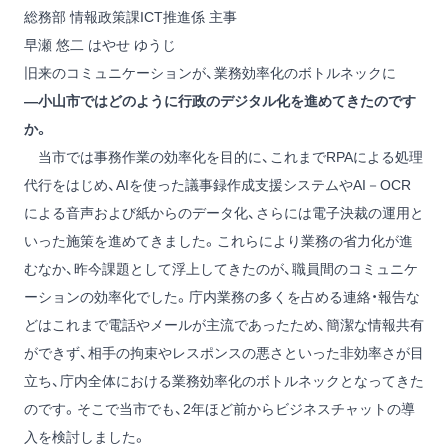
総務部 情報政策課ICT推進係 主事
早瀬 悠二
はやせ ゆうじ
旧来のコミュニケーションが、業務効率化のボトルネックに
―小山市ではどのように行政のデジタル化を進めてきたのです
か。
当市では事務作業の効率化を目的に、これまでRPAによる処理
代行をはじめ、AIを使った議事録作成支援システムやAI－OCR
による音声および紙からのデータ化、さらには電子決裁の運用と
いった施策を進めてきました。これらにより業務の省力化が進
むなか、昨今課題として浮上してきたのが、職員間のコミュニケ
ーションの効率化でした。庁内業務の多くを占める連絡・報告な
どはこれまで電話やメールが主流であったため、簡潔な情報共有
ができず、相手の拘束やレスポンスの悪さといった非効率さが目
立ち、庁内全体における業務効率化のボトルネックとなってきた
のです。そこで当市でも、2年ほど前からビジネスチャットの導
入を検討しました。