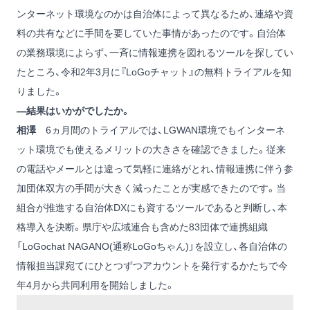
ンターネット環境なのかは自治体によって異なるため、連絡や資
料の共有などに手間を要していた事情があったのです。自治体
の業務環境によらず、一斉に情報連携を図れるツールを探してい
たところ、令和2年3月に『LoGoチャット』の無料トライアルを知
りました。
―結果はいかがでしたか。
相澤
6ヵ月間のトライアルでは、LGWAN環境でもインターネ
ット環境でも使えるメリットの大きさを確認できました。従来
の電話やメールとは違って気軽に連絡がとれ、情報連携に伴う参
加団体双方の手間が大きく減ったことが実感できたのです。当
組合が推進する自治体DXにも資するツールであると判断し、本
格導入を決断。県庁や広域連合も含めた83団体で連携組織
「LoGochat NAGANO(通称LoGoちゃん)」を設立し、各自治体の
情報担当課宛てにひとつずつアカウントを発行するかたちで今
年4月から共同利用を開始しました。