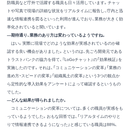
防職員など庁外で活躍する職員も日々活用しています。チャッ
トや写真で現場の詳細な状況をリアルタイムに報告し、庁内と迅
速な情報連携を図るといった利用が進んでおり、業務が大きく効
率化されていると聞いています。
―期待通り、業務のあり方は変わっているようですね。
はい。実際に現場でどのような効果が実感されているのか確
認する良い機会がありました。というのは、先ごろ開発元である
トラストバンクの協力を得て、『LoGoチャット』の「効果検証」を
実施したのです。それは、「コミュニケーションの変革」「業務の
進め方・スピードの変革」「組織風土の変革」という3つの観点か
ら定性的な導入効果をアンケートによって確認するというもの
でした。
―どんな結果が得られましたか。
コミュニケーションの変革については、多くの職員が実感をも
っているようでした。おもな回答では、「リアルタイムのやりと
りで情報連携できるようになった」と感じている職員は88%、