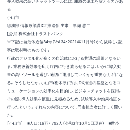
導入効果の高いチャットツールには、組織の風土を変える力があ
る
小山市
総務部 情報政策課ICT推進係 主事 早瀬 悠二
[提供] 株式会社トラストバンク
※下記は自治体通信34号（Vol.34・2021年11月号）から抜粋し、記
事は取材時のものです。
行政のデジタル化が多くの自治体における共通の課題となるい
ま、業務改善効果を広く庁内に行き渡らせるには、いかに導入効
果の高いツールを選び、適切に運用していくかが重要なカギにな
る。そうしたなか、小山市(栃木県)では、DX推進の基盤となるコ
ミュニケーションの効率化を目的に、ビジネスチャットを採用。
その際、導入効果を慎重に見極めるため、試験導入や効果検証を
行ったという。それらの内容について、同市担当者に詳しく聞い
た。
［小山市］ ■人口：16万7,792人（令和3年10月1日現在） ■世帯