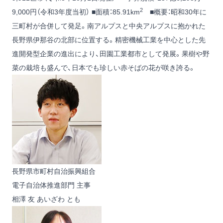
2
9,000円（令和3年度当初） ■面積：85.91km
■概要：昭和30年に
三町村が合併して発足。南アルプスと中央アルプスに抱かれた
長野県伊那谷の北部に位置する。精密機械工業を中心とした先
進開発型企業の進出により、田園工業都市として発展。果樹や野
菜の栽培も盛んで、日本でも珍しい赤そばの花が咲き誇る。
長野県市町村自治振興組合
電子自治体推進部門 主事
相澤 友
あいざわ とも