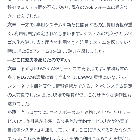
報セキュリティ面の不安があり、既存のWebフォームは導入で
きませんでした。
六車
一方で、専用システムを新たに開発するのは費用負担が重
く、利用範囲は限定されてしまいます。システムの乱立やガラパ
ゴス化を避け、広く庁内で利用できる汎用システムを探していた
時に、『LoGoフォーム』を知り、魅力を感じました。
―どこに魅力を感じたのですか。
六車
まずはLGWAN-ASPサービスである点です。業務端末の
多くをLGWAN環境に置く当市では、LGWAN環境にいながらイ
ンターネット側と安全に情報連携ができることが、システム選定
の大前提でした。また、現場で職員が使いこなせそうな操作性も
魅力でした。
小澤
当市はすでに、マイナポータルと連携した「ぴったりサー
ビス」と、香川県が主導する公共施設予約サービス「かがわ電子
自治体システム」を運用しています。ここに導入する新たなシス
テムは、これらを補完し、広く汎用的に利用されることを想定し