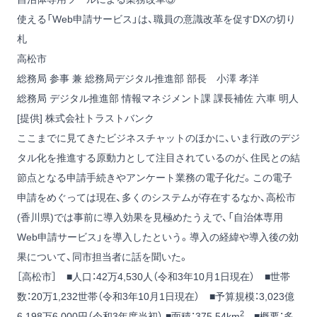
使える「Web申請サービス」は、職員の意識改革を促すDXの切り
札
高松市
総務局 参事 兼 総務局デジタル推進部 部長 小澤 孝洋
総務局 デジタル推進部 情報マネジメント課 課長補佐 六車 明人
[提供] 株式会社トラストバンク
ここまでに見てきたビジネスチャットのほかに、いま行政のデジ
タル化を推進する原動力として注目されているのが、住民との結
節点となる申請手続きやアンケート業務の電子化だ。この電子
申請をめぐっては現在、多くのシステムが存在するなか、高松市
(香川県)では事前に導入効果を見極めたうえで、「自治体専用
Web申請サービス」を導入したという。導入の経緯や導入後の効
果について、同市担当者に話を聞いた。
［高松市］ ■人口：42万4,530人（令和3年10月1日現在） ■世帯
数：20万1,232世帯（令和3年10月1日現在） ■予算規模：3,023億
2
6,198万6,000円（令和3年度当初） ■面積：375.54km
■概要：多