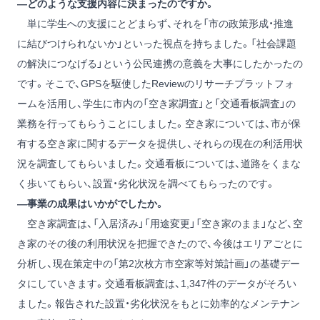
―どのような支援内容に決まったのですか。
単に学生への支援にとどまらず、それを「市の政策形成・推進
に結びつけられないか」といった視点を持ちました。「社会課題
の解決につなげる」という公民連携の意義を大事にしたかったの
です。そこで、GPSを駆使したReviewのリサーチプラットフォ
ームを活用し、学生に市内の「空き家調査」と「交通看板調査」の
業務を行ってもらうことにしました。空き家については、市が保
有する空き家に関するデータを提供し、それらの現在の利活用状
況を調査してもらいました。交通看板については、道路をくまな
く歩いてもらい、設置・劣化状況を調べてもらったのです。
―事業の成果はいかがでしたか。
空き家調査は、「入居済み」「用途変更」「空き家のまま」など、空
き家のその後の利用状況を把握できたので、今後はエリアごとに
分析し、現在策定中の「第2次枚方市空家等対策計画」の基礎デー
タにしていきます。交通看板調査は、1,347件のデータがそろい
ました。報告された設置・劣化状況をもとに効率的なメンテナン