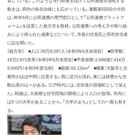
置している。このような専門部署を設けて公民連携を強化する
動きは、府内の各自治体にも広がっている。連載第5回目の今回
は、昨年9月に公民連携の専門窓口として「公民連携プラットフ
ォーム」を設置した枚方市を取材。公民連携への考え方や取り組
みにより得られた成果などについて、市長の伏見氏と同市担当者
に話を聞いた。
［枚方市］ ■人口：39万8,287人（令和3年6月末現在） ■世帯数：
18万2,971世帯（令和3年6月末現在）■予算規模：2,696億7,416万
2
9,000円（令和3年度当初） ■面積：65.12km
■概要：大阪市と京
都市のほぼ中間に位置する。西に淀川が流れ、東には緑豊かな生
駒山系の山々がある。江戸時代には、京街道の宿場町として栄え
た。戦後は、大規模な住宅団地の開発により人口が急増。市内に
は5つの大学があることから、「大学のまち」としての一面も有す
る。