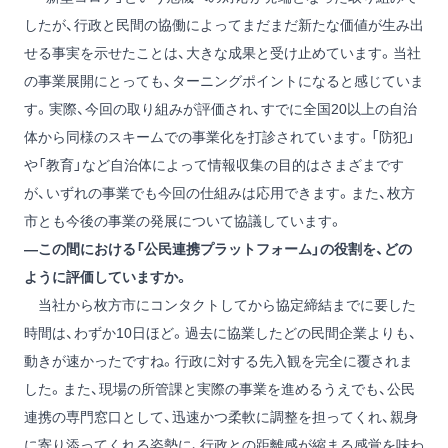
したが、行政と民間の協働によってまだまだ新たな価値が生み出
せる事実を示せたことは、大きな成果と受け止めています。当社
の事業展開にとっても、ターニングポイントになると感じていま
す。実際、今回の取り組みが評価され、すでに全国20以上の自治
体から同様のスキームでの事業化を打診されています。「防犯」
や「教育」など自治体によって情報収集の目的はさまざまです
が、いずれの事業でも今回の仕組みは応用できます。また、枚方
市とも今後の事業の発展について協議しています。
―この間における「公民連携プラットフォーム」の役割を、どの
ように評価していますか。
当社から枚方市にコンタクトしてから協定締結までに要した
時間は、わずか10日ほど。過去に協業したどの民間企業よりも、
動きが速かったですね。行政に対する先入観を完全に覆されま
した。また、現場の所管課と実際の事業を進めるうえでも、公民
連携の専門窓口として、迅速かつ柔軟に調整を担ってくれ、親身
に寄り添ってくれる姿勢に、行政との距離感が縮まる感覚を味わ