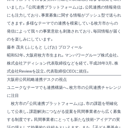
いました。「公民連携プラットフォーム」は、公民連携の情報発信
にも注力しており、事業募集に関する情報がプッシュ型で送られ
てきます。多様なテーマでの連携を模索している枚方市からの
発信によって我々の事業意欲も刺激されており、毎回情報が届く
のを楽しみにしています。
藤本 茂夫 (ふじもと しげお) プロフィール
昭和52年、大阪府枚方市生まれ。マンパワーグループ株式会社、
株式会社アディション代表取締役などを経て、平成28年3月、株
式会社Reviewを設立、代表取締役CEOに就任。
大阪府公民戦略連携デスクの視点
ユニークなテーマでも連携構築へ、枚方市の公民連携チャレンジ
に注目
枚方市の「公民連携プラットフォーム」は、市の課題を明確化
して公表し、課題解決につながる提案を民間事業者から広く募集
する制度です。民間事業者にとっても新たな技術・アイデアの実
証の場として効果的な仕組みといえます。また、「子ども夢基金」