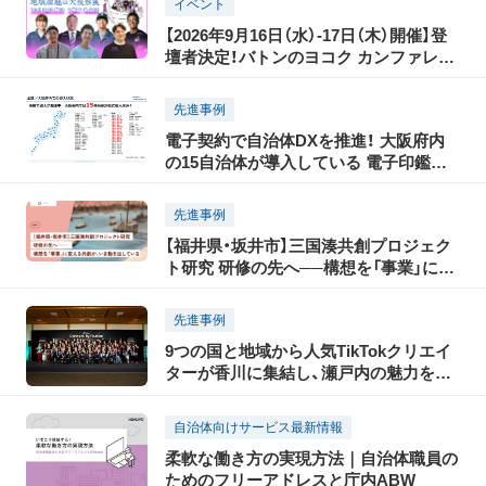
イベント
【2026年9月16日（水）-17日（木）開催】登
壇者決定！バトンのヨコク カンファレン
ス2026 地域課題の大視察展―ジモトの
課題のピントとヒント
先進事例
電子契約で自治体DXを推進！ 大阪府内
の15自治体が導入している 電子印鑑
GMOサインとは？
先進事例
【福井県・坂井市】三国湊共創プロジェク
ト研究 研修の先へ──構想を「事業」に変
える共創が、いま動き出している
先進事例
9つの国と地域から人気TikTokクリエイ
ターが香川に集結し、瀬戸内の魅力を
TikTokで世界に発信！「瀬戸内国際芸術祭
2025」に合わせて開催された「TikTok
自治体向けサービス最新情報
Connect By Tourism 〜瀬戸内の魅力発
柔軟な働き方の実現方法｜自治体職員の
信・裏瀬戸芸プロジェクト〜」開催レポー
ためのフリーアドレスと庁内ABW
ト（前編）