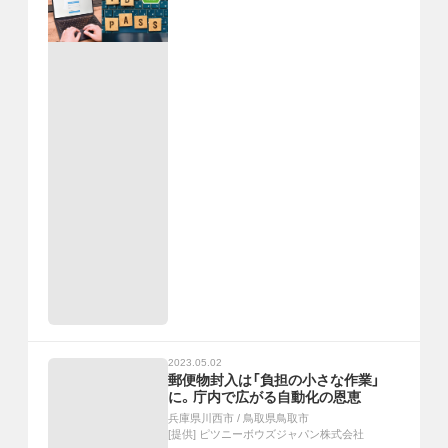
2023.05.02
郵便物封入は「負担の小さな作業」
に。庁内で広がる自動化の恩恵
兵庫県川西市
/
鳥取県鳥取市
[提供]
ピツニーボウズジャパン株式会社