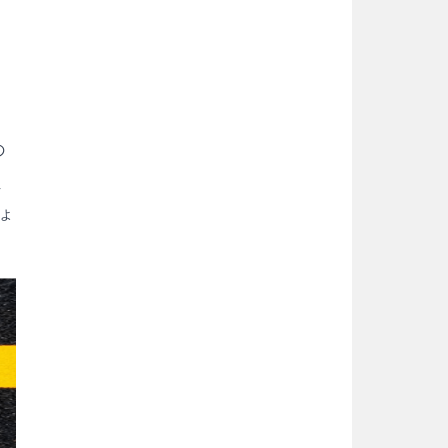
の
員
ょ