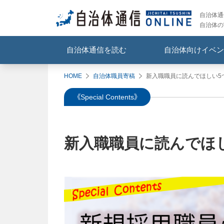
自治体通信
自治体の
自治体通信を読む
自治体向けイベン
HOME
自治体職員寄稿
新入職職員に読んでほしい5
《Special Contents》
新入職職員に読んでほし