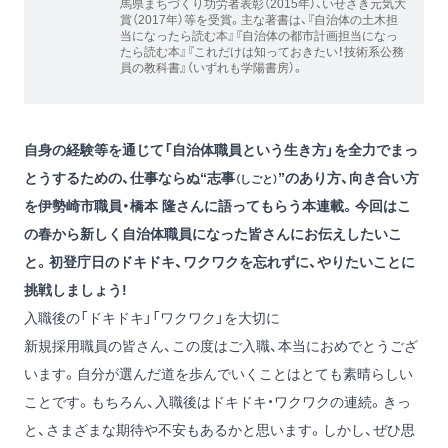
馬県まちづくり功労者表彰（2015年）、いせさき元気大
賞（2017年）等を受賞。主な著書は、『自治体の土木担
当になったら読む本』『自治体の都市計画担当になっ
たら読む本』『これだけは知っておきたい！技術系公務
員の教科書』（いずれも学陽書房）。
自身の経験等を通じて「自治体職員という生き方」を全力でまっ
とうするための、仕事ならぬ“志事
”のあり方、向き合い方
（しごと）
を伊勢崎市職員・橋本 隆さんに語ってもらう本連載。今回はこ
の春から新しく自治体職員になった皆さんにお伝えしたいこ
と。初登庁日のドキドキ、ワクワクを忘れずに、やりたいことに
挑戦しましょう!
入職後の「ドキドキ」「ワクワク」を大切に
新規採用職員の皆さん、この度はご入職、本当におめでとうござ
います。自分が選んだ道を歩んでいくことはとても素晴らしい
ことです。もちろん、入職後はドキドキ・ワクワクの連続。きっ
と、さまざまな期待や不安もあるかと思います。しかし、ぜひ思