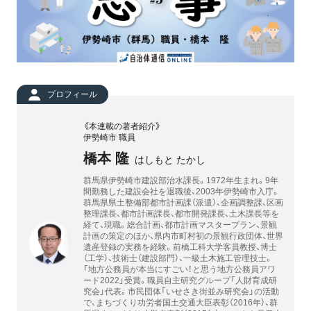
プロフィール
《本連載の著者紹介》
伊勢崎市 職員
橋本 隆
はしもと たかし
群馬県伊勢崎市建設部治水課長。1972年生まれ。9年
間勤務した建設会社を退職後、2003年伊勢崎市入庁。
群馬県県土整備部都市計画課（派遣）、企画調整課、区画
整理課長、都市計画課長、都市開発課長、土木課長等を
経て、現職。総合計画、都市計画マスタープラン、景観
計画の策定のほか、県内市町村初の景観行政団体、世界
遺産登録の実務を経験。前橋工科大学客員教授、博士
（工学）、技術士（建設部門）、一級土木施工管理技士。
「地方公務員が本当にすごい！と思う地方公務員アワ
ード2022」受賞。職員自主研究グループ「人財育成研
究会」代表。市民団体「いせさき街並み研究会」の活動
で、まちづくり功労者国土交通大臣表彰（2016年）、群