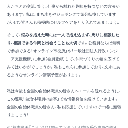
人たちとの交流、笑う、仕事から離れた趣味を持つなどの方法が
あります。私は、まち歩きやジョギングで気分転換しています
が、ぜひ皆さんも積極的にセルフケアをとり入れてみましょう。
そして、
悩みを抱えた時には一人で抱え込まず、周りに相談した
り、相談できる仲間と出会うことも大切
です。公務員ならば無料
で参加できる
「オンライン市役所」
や
「一般社団法人行政エンジ
ニア支援機構」
に参加（会員登録）して、仲間づくりの幅を広げて
みてはいかがでしょうか。私もこれらに参加しており、文末にあ
るようなオンライン講演予定があります。
私は今後も全国の自治体職員の皆さんへエールを送れるように、
この連載「自治体職員の志事」でも情報発信を続けていきます。
全国の自治体職員の皆さん、私も応援していますので一緒に頑張
りましょう!
※：橋本隆著
『これだけは知っておきたい! 技術系公務員の教科