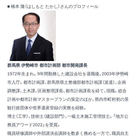
■ 橋本 隆（はしもと たかし）さんのプロフィール
群馬県 伊勢崎市 都市計画部 都市開発課長
1972年生まれ。9年間勤務した建設会社を退職後、2003年伊勢崎
市入庁。都市計画課、群馬県県土整備部都市計画課（派遣）、企画
調整課、土木課、区画整理課長、都市計画課長を経て、現職。総合
計画や都市計画マスタープランの策定のほか、県内市町村初の景
観行政団体や世界遺産登録の実務を経験。
博士（工学）、技術士（建設部門）、一級土木施工管理技士。「地方公
務員アワード2022」を受賞。
職員研修講師や外部講演会講師を数多く務める一方で、職員自主