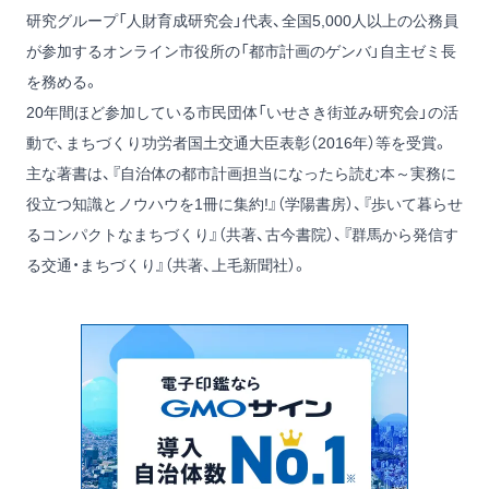
研究グループ「人財育成研究会」代表、全国5,000人以上の公務員
が参加するオンライン市役所の「都市計画のゲンバ」自主ゼミ長
を務める。
20年間ほど参加している市民団体「いせさき街並み研究会」の活
動で、まちづくり功労者国土交通大臣表彰（2016年）等を受賞。
主な著書は、
『自治体の都市計画担当になったら読む本～実務に
役立つ知識とノウハウを1冊に集約!』
（学陽書房）、
『歩いて暮らせ
るコンパクトなまちづくり』
（共著、古今書院）、
『群馬から発信す
る交通・まちづくり』
（共著、上毛新聞社）。