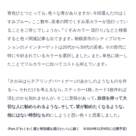
青色ひとつとっても、色々な青がありますが、今回選んだのはく
すみブルー。ここ数年、若者の間でくすみ系カラーが流行ってい
ることをご存じでしょうか。「くすみカラー 流行り」などと検索
すると色々関連記事も出てきます。相模原市のシティプロモー
ションのメインターゲットは20代から30代の若者。その世代に
特に今好まれているカラーを選択しました。また、単色に統一し
たことでフルカラーに比べてコストも抑えています。
『さがみはらチアリングパートナー』のあかしのようなものを作
る―。それだけを考えるなら、ステッカー1枚、カード1枚作れば
済むのかも知れませんが、そこに意味があって
、自信を持って大
切な人に勧められるような、そして、皆が勧めたくなるような、
他にはない特別なもの
にしようと思い色々と思案しました。
（Part.2「わくわく感と特別感を届けたい!」に続く ※2024年12月9日に公開予定）