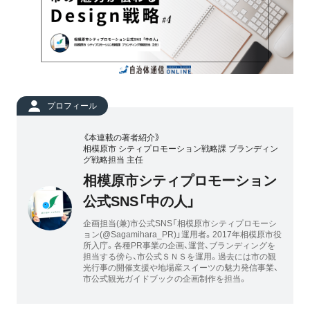
プロフィール
《本連載の著者紹介》
相模原市 シティプロモーション戦略課 ブランディン
グ戦略担当 主任
相模原市シティプロモーション
公式SNS「中の人」
企画担当(兼)市公式SNS「相模原市シティプロモーシ
ョン(@Sagamihara_PR)」運用者。2017年相模原市役
所入庁。各種PR事業の企画、運営、ブランディングを
担当する傍ら、市公式ＳＮＳを運用。過去には市の観
光行事の開催支援や地場産スイーツの魅力発信事業、
市公式観光ガイドブックの企画制作を担当。