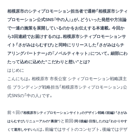
相模原市のシティプロモーション担当者で通称「相模原市シティ
プロモーション公式SNS『中の人』」が、どういった発想や方法論
で一連の施策を展開しているのかをお伝えする本連載。今回か
ら3回連続でお届けするのは、相模原市シティプロモーションサ
イト「さがみはらむすび」と同時にリリースした「さがみはらチ
アリングパートナー」の『ノベルティキット』について。細部にわ
たって込めに込めた“こだわりと想い”とは?
はじめに
こんにちは。相模原市 市長公室 シティプロモーション戦略課主
任 ブランディング戦略担当「相模原市シティプロモーション」公
式SNSの「中の人」です。
前々回
（「相模原市シティプロモーションサイト」のデザイン戦略《前編》「さがみ
と
前回
はらむすび」リニューアルの“裏側”）
（同《後編》目指したのは「わかりやす
は、前編ではサイトのコンセプト、後編ではデザ
くて運用しやすい!」）