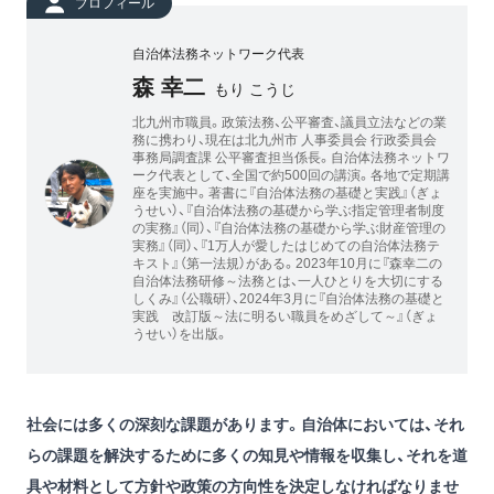
プロフィール
自治体法務ネットワーク代表
森 幸二
もり こうじ
北九州市職員。政策法務、公平審査、議員立法などの業
務に携わり、現在は北九州市 人事委員会 行政委員会
事務局調査課 公平審査担当係長。自治体法務ネットワ
ーク代表として、全国で約500回の講演。各地で定期講
座を実施中。著書に『自治体法務の基礎と実践』（ぎょ
うせい）、『自治体法務の基礎から学ぶ指定管理者制度
の実務』（同）、『自治体法務の基礎から学ぶ財産管理の
実務』（同）、『1万人が愛したはじめての自治体法務テ
キスト』（第一法規）がある。2023年10月に『森幸二の
自治体法務研修～法務とは、一人ひとりを大切にする
しくみ』（公職研）、2024年3月に『自治体法務の基礎と
実践 改訂版～法に明るい職員をめざして～』（ぎょ
うせい）を出版。
社会には多くの深刻な課題があります。自治体においては、それ
らの課題を解決するために多くの知見や情報を収集し、それを道
具や材料として方針や政策の方向性を決定しなければなりませ