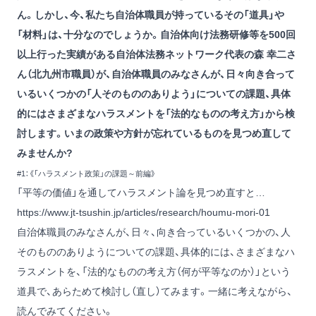
ん。しかし、今、私たち自治体職員が持っているその「道具」や
「材料」は、十分なのでしょうか。自治体向け法務研修等を500回
以上行った実績がある自治体法務ネットワーク代表の森 幸二さ
ん（北九州市職員）が、自治体職員のみなさんが、日々向き合って
いるいくつかの「人そのもののありよう」についての課題、具体
的にはさまざまなハラスメントを「法的なものの考え方」から検
討します。いまの政策や方針が忘れているものを見つめ直して
みませんか?
#1：《「ハラスメント政策」の課題～前編》
「平等の価値」を通してハラスメント論を見つめ直すと…
https://www.jt-tsushin.jp/articles/research/houmu-mori-01
自治体職員のみなさんが、日々、向き合っているいくつかの、人
そのもののありようについての課題、具体的には、さまざまなハ
ラスメントを、「法的なものの考え方（何が平等なのか）」という
道具で、あらためて検討し（直し）てみます。一緒に考えながら、
読んでみてください。