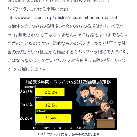
#4：《法的なものの考え方では「なくなれば万事OK」とはいかない…》
「パワハラ」における平等の欠如
https://www.jt-tsushin.jp/articles/research/houmu-mori-04
自治体を含むあらゆる職場、社会のあらゆる場所から「パワハ
ラ」は根絶されなくてはなりません。そこは論をまつまでもない
当然のことなのですが、法的なものの考え方、つまり「平等な社
会の形成」という観点から検証すると「パワハラ根絶で万事OK!」
とはならないようです。パワハラ政策を考える際の“新しいヒン
ト”をお届けします。
「#4『パワハラ』における平等の欠如」より