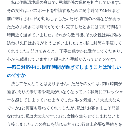
私は住民環境課の窓口で、戸籍関係の業務を担当しています。
その女性は、パスポートを申請するために閉庁時間の15分ほど
前に来庁され、私が対応しました。ただ、書類の不備などがあっ
たため手続きには時間がかかり、完了したときには閉庁時間を1
時間近く過ぎていました。それから数日後、その女性は再び私を
訪ね、「先日はありがとうございました」と、私に封筒を手渡して
くれました。開けてみると、「丁寧に穏やかに受付してくださり、
心から感謝しています」と綴られた手紙が入っていたのです。
―窓口対応中に、閉庁時間が過ぎてしまうことは珍しい
のですか。
決してそんなことはありません。ただその女性は、閉庁時間が
過ぎ、周りの来庁者や職員がいなくなっていく状況にプレッシャ
ーを感じてしまっていたようでした。私を気遣い、「大丈夫なん
ですか」と何度も尋ねてくれましたが、私は「お客さまこそ問題
なければ、私は大丈夫ですよ」と、女性を焦らせてしまわないよ
う接しました。この窓口を訪れる方々は、行政上必要な手続きを