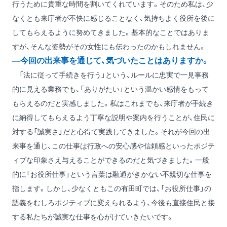
行うために貴重な時間を割いてくれています。そのため私は、少
なくとも来庁者が不快に感じることなく、気持ちよく役所を後に
してもらえるように努めてきました。基本的なことではありま
すが、そんな姿勢がその女性にも伝わったのかもしれません。
―今回の出来事を通じて、気づいたことはありますか。
「法に従って手続きを行う」という、ルールに忠実で一見事務
的に見える業務でも、「ありがたい」という温かい感情をもって
もらえるのだと実感しました。私はこれまでも、来庁者が手続き
に納得してもらえるよう丁寧な説明や案内を行うことが、住民に
対する「誠実さ」だと心得て実践してきました。それが今回の出
来事を通じ、この仕事は行政への安心感や信頼感といったポジテ
ィブな印象さえ与えることができるのだと気づきました。一般
的に「お役所仕事」という言葉は融通がきかない不親切な仕事を
指します。しかし、少なくともこの有田町では、「お役所仕事」の
語義をむしろポジティブに変えられるよう、今後も直接住民と接
する私たちが誠実な仕事を心がけていきたいです。