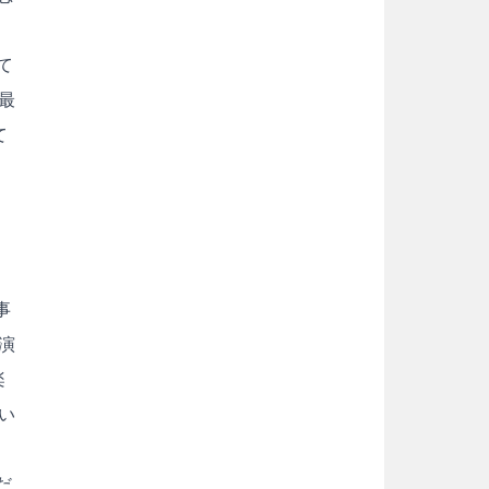
。
て
最
て
事
演
楽
い
だ