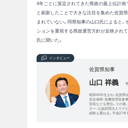
4年ごとに策定されてきた県政の最上位計画で
と刷新したことで大きな注目を集めた佐賀県。
まれていない。同県知事の山口氏によると、
ションを重視する県政運営方針が反映されて
氏に聞いた。
インタビュー
佐賀県知事
山口 祥義
昭和40年生まれ、佐賀県
安全保障・危機管理室参
室長などを歴任。その後
ター、公益財団法人ラグ
経験も重ねる。平成27年