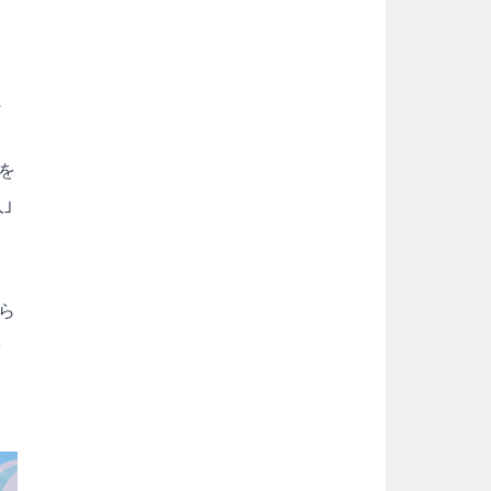
に
を
」
ら
を