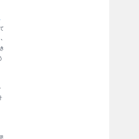
。
て
、
き
う
を
計
中
思