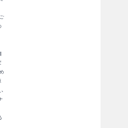
て
ご
の
趨
変
め
源
、
ナ
る