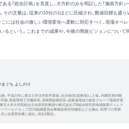
ある「総合計画」を見直し、大方針のみを明記した「施策方針」
その文量は、従来の10分の1ほどに圧縮され、数値目標も盛り
そこには社会の激しい環境変化へ柔軟に対応すべく、現場オペレ
いるという。これまでの成果や、今後の県政ビジョンについて
やまぐち よしのり
出身。平成元年に東京大学法学部卒業後、自治省(現:総務省)に入省。内閣官房内閣
事官補、鳥取県商工労働部長、長崎県総務部長、総務省地域力創造グループ過疎対策
、東京大学大学院総合文化研究科教授や株式会社JTB総合研究所地域振興ディレク
ビーワールドカップ2019組織委員会事務総長特別補佐などを務め、民間での実務
1月に佐賀県知事に就任。現在3期目。