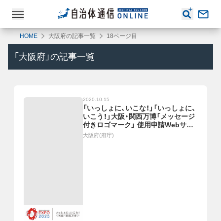
HOME
大阪府の記事一覧
18ページ目
「
大阪府
」の記事一覧
2020.10.15
「いっしょに、いこな！」「いっしょに、
いこう！」大阪・関西万博「メッセージ
付きロゴマーク」 使用申請Webサイ
ト開設
大阪府(府庁)