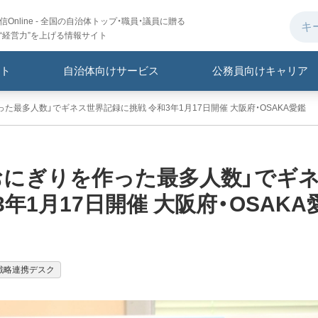
Online - 全国の自治体トップ・職員・議員に贈る
“経営力”を上げる情報サイト
ト
自治体向けサービス
公務員向けキャリア
た最多人数」でギネス世界記録に挑戦 令和3年1月17日開催 大阪府・OSAKA愛鑑
おにぎりを作った最多人数」でギ
年1月17日開催 大阪府・OSAKA
戦略連携デスク