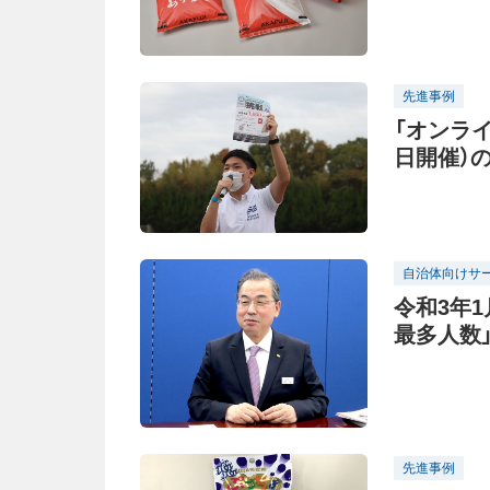
ングス「
先進事例
「オンラ
日開催）
加者募集を
自治体向けサ
令和3年
最多人数
「子供た
先進事例