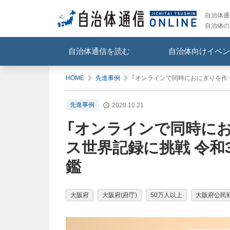
自治体通信
自治体の
自治体通信を読む
自治体向けイベン
HOME
先進事例
「オンラインで同時におにぎりを作っ
先進事例
2020.10.21
「オンラインで同時に
ス世界記録に挑戦 令和3
鑑
大阪府
大阪府(府庁)
50万人以上
大阪府公民