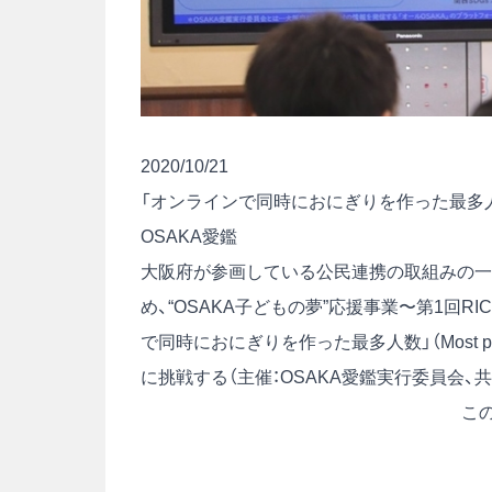
2020/10/21
「オンラインで同時におにぎりを作った最多人
OSAKA愛鑑
大阪府が参画している公民連携の取組みの一つ
め、“OSAKA子どもの夢”応援事業〜第1回RIC
で同時におにぎりを作った最多人数」（Most people ma
に挑戦する（主催：OSAKA愛鑑実行委員会、共
こ