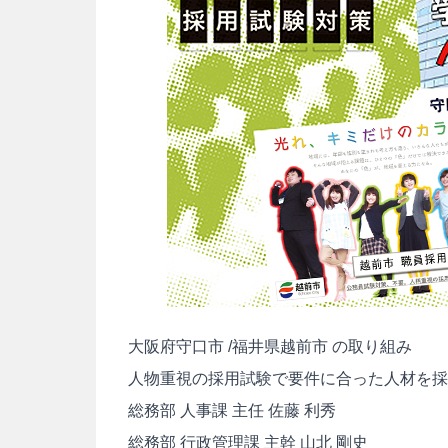
大阪府守口市 /福井県越前市 の取り組み
人物重視の採用試験で要件に合った人材を採用
総務部 人事課 主任 佐藤 利秀
総務部 行政管理課 主幹 山北 剛史