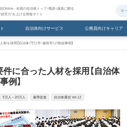
Online - 全国の自治体トップ・職員・議員に贈る
“経営力”を上げる情報サイト
ト
自治体向けサービス
公務員向けキャリア
材を採用【自治体（守口市・越前市）の取組事例】
要件に合った人材を採用【自治体
事例】
5万人～20万人
雇用促進
自治体通信 Vol.12