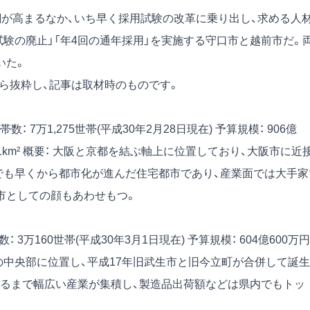
潮が高まるなか、いち早く採用試験の改革に乗り出し、求める人
験の廃止」「年4回の通年採用」を実施する守口市と越前市だ。
いた。
号）から抜粋し、記事は取材時のものです。
帯数： 7万1,275世帯(平成30年2月28日現在)
予算規模： 906億
1km²
概要： 大阪と京都を結ぶ軸上に位置しており、大阪市に近
でも早くから都市化が進んだ住宅都市であり、産業面では大手家
市としての顔もあわせもつ。
数： 3万160世帯(平成30年3月1日現在)
予算規模： 604億600万円
県の中央部に位置し、平成17年旧武生市と旧今立町が合併して誕生
るまで幅広い産業が集積し、製造品出荷額などは県内でもトッ