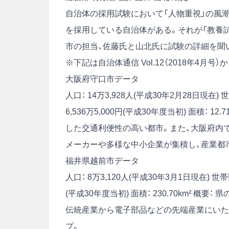
自治体の採用試験において「人物重視」の風
を採用している自治体がある。それが「教養試
市の担当、佐藤氏と山北氏に試験の詳細を聞
※下記は自治体通信 Vol.12（2018年4月
大阪府守口市データ
人口： 14万3,928人(平成30年2月28日現在)
世
6,536万5,000円(平成30年度当初)
面積： 12.7
した交通利便性の高い都市。また、大阪府内
メーカーや多様な中小企業が集積し、産業都
福井県越前市データ
人口： 8万3,120人(平成30年3月1日現在)
世帯
(平成30年度当初)
面積： 230.70km²
概要： 
伝統産業から電子部品などの先端産業にいた
プ。