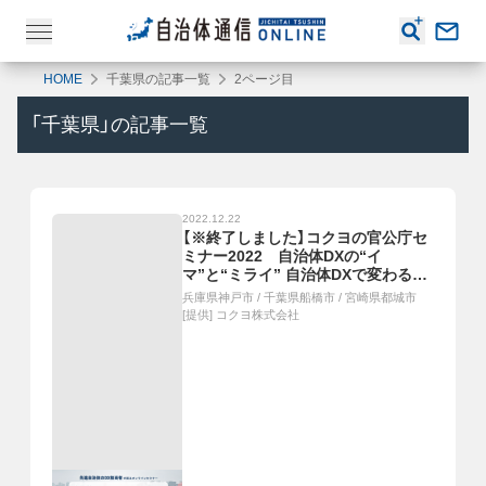
HOME
千葉県の記事一覧
2ページ目
「
千葉県
」の記事一覧
2022.12.22
【※終了しました】コクヨの官公庁セ
ミナー2022 自治体DXの“イ
マ”と“ミライ” 自治体DXで変わる行
政サービス提供方法と職員の働き方
兵庫県神戸市
/
千葉県船橋市
/
宮崎県都城市
[提供]
コクヨ株式会社