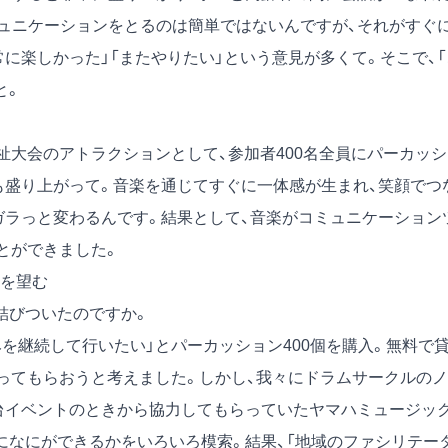
ュニケーションをとるのは簡単ではないんですが、それがすぐ
に楽しかった」「またやりたい」という意見が多くて。そこで、「
と。
祉大会のアトラクションとして、参加者400名全員にパーカッシ
も盛り上がって。音楽を通じてすぐに一体感が生まれ、笑顔でつ
ガラっと変わるんです。結果として、音楽がコミュニケーション
とができました。
を望む
結びついたのですか。
を継続して行いたい」とパーカッション400個を購入。無料で
使ってもらおうと考えました。しかし、我々にドラムサークルのノ
台イベントのときから協力してもらっていたヤマハミュージッ
になにができるかをいろいろ模索。結果、「地域のファシリテー