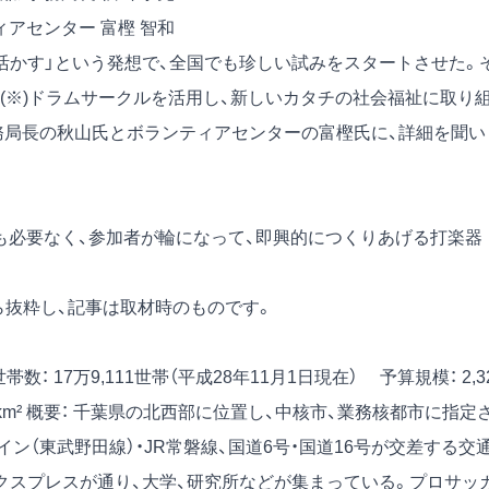
アセンター 富樫 智和
活かす」という発想で、全国でも珍しい試みをスタートさせた。
(※)ドラムサークルを活用し、新しいカタチの社会福祉に取り
事務局長の秋山氏とボランティアセンターの富樫氏に、詳細を聞い
験も必要なく、参加者が輪になって、即興的につくりあげる打楽器
）から抜粋し、記事は取材時のものです。
世帯数： 17万9,111世帯（平成28年11月1日現在）
予算規模： 2,3
km²
概要： 千葉県の北西部に位置し、中核市、業務核都市に指定
ン（東武野田線）・JR常磐線、国道6号・国道16号が交差する交
クスプレスが通り、大学、研究所などが集まっている。プロサッ