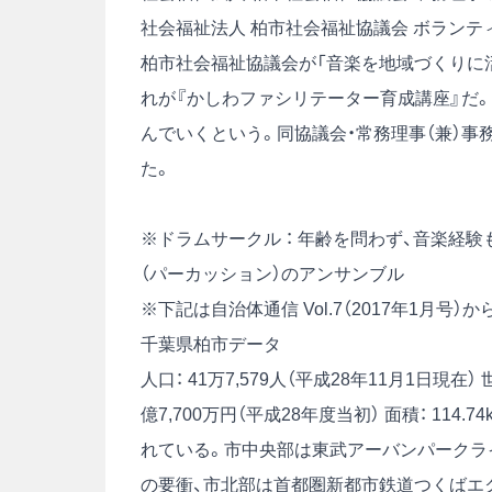
社会福祉法人 柏市社会福祉協議会 ボランティ
柏市社会福祉協議会が「音楽を地域づくりに
れが『かしわファシリテーター育成講座』だ。
んでいくという。同協議会・常務理事（兼）
た。
※ドラムサークル ： 年齢を問わず、音楽経
（パーカッション）のアンサンブル
※下記は自治体通信 Vol.7（2017年1月号
千葉県柏市データ
人口： 41万7,579人（平成28年11月1日現在）
億7,700万円（平成28年度当初）
面積： 114.74
れている。市中央部は東武アーバンパークライ
の要衝、市北部は首都圏新都市鉄道つくばエ