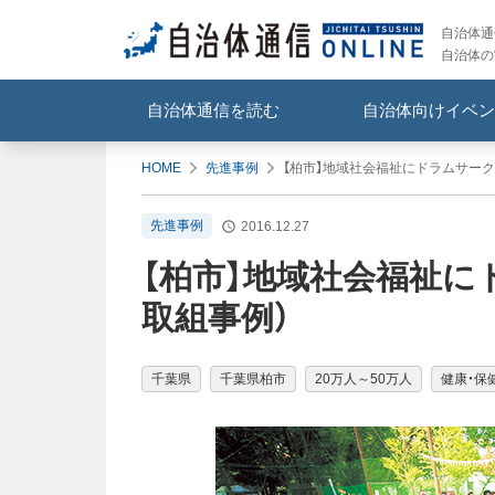
自治体通信
自治体の
自治体通信を読む
自治体向けイベン
HOME
先進事例
【柏市】地域社会福祉にドラムサーク
先進事例
2016.12.27
【柏市】地域社会福祉に
取組事例）
千葉県
千葉県柏市
20万人～50万人
健康・保