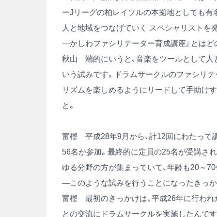
ーJリーグの柏レイソルの本拠地としても有
人と地域をつなげていく スペシャリストを発
―かしわファシリテーター育成講座』とはど
秋山 端的にいうと、音楽をツールとして人
いう試みです。ドラムサークルのファシリテ
リズムを楽しめるようにリードして手助けす
と。
富樫 平成28年9月から、計12回にわたって
56名が参加。最終的に定員の25名が受講さ
ゆる分野の方が集まっていて、年齢も20～7
―このような試みを行うことになったきっか
富樫 最初のきっかけは、平成26年に行わ
との交流にドラムサークルを実施したんです