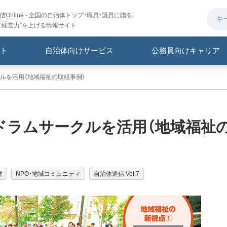
Online - 全国の自治体トップ・職員・議員に贈る
“経営力”を上げる情報サイト
ト
自治体向けサービス
公務員向けキャリア
ルを活用（地域福祉の取組事例）
ドラムサークルを活用（地域福祉
健
NPO・地域コミュニティ
自治体通信 Vol.7