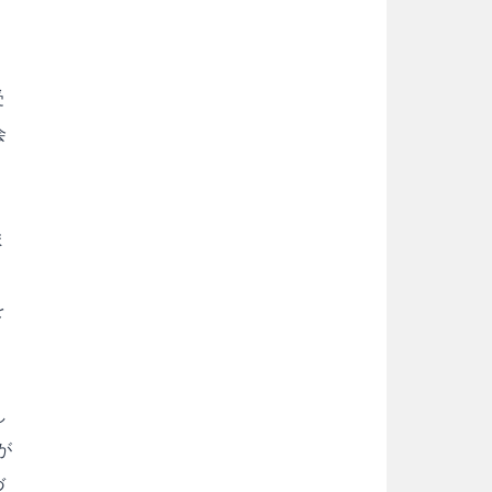
受
会
ま
を
し
が
づ