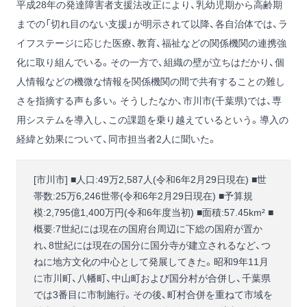
平成28年の発達障害者支援法改正により、乳幼児期から高齢期
までの「切れ目のない支援」が明示されて以降、各自治体では、ラ
イフステージに応じた医療、教育、福祉などの関係機関の連携強
化に取り組んでいる。その一方で、組織の壁が立ちはだかり、個
人情報などの機微な情報を関係機関の間で共有することの難し
さを指摘する声も多い。そうしたなか、市川市(千葉県)では、専
用システムを導入し、この課題を乗り越えているという。導入の
経緯と効果について、同市担当者2人に聞いた。
[市川市] ■人口:49万2,587人(令和6年2月29日現在) ■世
帯数:25万6,246世帯(令和6年2月29日現在) ■予算規
模:2,795億1,400万円(令和6年度当初) ■面積:57.45km² ■
概要:7世紀には現在の国府台周辺に下総の国府が置か
れ、8世紀には現在の国分に国分寺が建立されるなど、つ
ねに地方文化の中心として発展してきた。昭和9年11月
に市川町、八幡町、中山町および国分村が合併し、千葉県
では3番目に市制施行。その後、町村合併を重ねて市域を