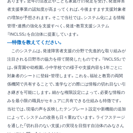
あります。近年の法改正やこども家庭庁の発足を受け、発達障害
者支援事業の認知度が高まってくれば、今後ますます支援対象者
の増加が予想されます。そこで当社では、システム化による情報
管理・連携の強化を支援すべく、発達・教育支援システム
『INCLSS』を自治体に提案しています。
―特徴を教えてください。
このシステムは、発達障害者支援の分野で先進的な取り組みが
注目される日野市の協力を得て開発したものです。『INCLSS』で
は、保育園や幼稚園、小中学校での様子や支援内容を1年ごとに
対象者のシートに登録・管理します。これを、福祉と教育の両関
係機関で共有することで、進学などの際には情報の切れ目ない引
き継ぎを可能にします。細かな権限設定によって、必要な情報の
みを最小限の職員がセキュアに共有できる仕組みも特徴です。
当社では、現場の声を反映したテンプレート設定や新機能の追加
によって、システムの改善も日々重ねています。ライフステージ
を通した「切れ目のない支援」の実現を目指す自治体のみなさん