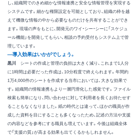
し、組織間でのきめ細かな情報連携と安全な情報管理を実現する
システムです。細かな権限設定を可能としており、組織の枠を越
えて機微な情報の中から必要なものだけを共有することができ
ます。現場の声をもとに、開発元のワイ・シー・シーに「スケジュ
ール機能」を開発してもらい、相談の予約受付もシステム上で管
理しています。
―導入効果はいかがでしょう。
黒川
シートの作成と管理の負担は大きく減り、これまで1人分
に1時間は必要だった作成は、10分程度で終えられます。年間約
1万4,000件のシートを作成する当市においては、大きな効果で
す。組織間の情報連携もより一層円滑化した感覚です。ファイル
検索も簡単になり、問い合わせに対して利用者を長くお待たせす
ることもなくなりました。紙の時代とは違って、ほかの職員が作
成した資料を目にすることも多くなったため、記述の方法や支援
の内容などを参考にする職員も増えています。今後は組織全体
で「支援の質」が高まる効果も出てくるかもしれません。