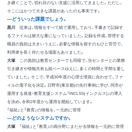
き継ぐことで、切れ目のない支援に活用してきました。ただし、
そこにはかつて大きな課題があったのも事実です。
―どういった課題でしょう。
黒川
従来は、情報をすべて紙で運用しており、手書きで記録す
るファイルは膨大な量になっていました。記録を作成、管理する
職員の負担は大きいうえに、必要な情報を探すのもひと苦労で、
利用者を長く待たせる場面もありました。
大塚
この負担は教育センターでも同様で、当センターとの業務
引き継ぎや情報共有も紙ベースゆえに、多くの時間と手間を要し
ていました。そこで、平成30年度の心理士増員に合わせて、ファ
イルの電子化を決定。日野市(東京都)の先行事例に学び、同市が
運用する発達・教育支援システム『INCLSS(インクルス)』の導入
を決め、令和2年度から運用を開始しています。
「福祉」と「教育」の情報を、一元的に管理
―どのようなシステムですか。
大塚
「福祉」と「教育」の両分野にまたがる情報を一元的に管理