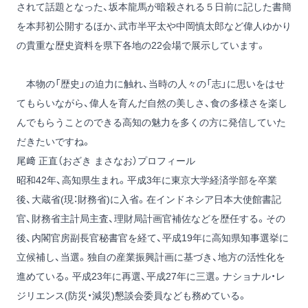
されて話題となった、坂本龍馬が暗殺される５日前に記した書簡
を本邦初公開するほか、武市半平太や中岡慎太郎など偉人ゆかり
の貴重な歴史資料を県下各地の22会場で展示しています。
本物の「歴史」の迫力に触れ、当時の人々の「志」に思いをはせ
てもらいながら、偉人を育んだ自然の美しさ、食の多様さを楽し
んでもらうことのできる高知の魅力を多くの方に発信していた
だきたいですね。
尾﨑 正直（おざき まさなお）プロフィール
昭和42年、高知県生まれ。平成3年に東京大学経済学部を卒業
後、大蔵省(現：財務省)に入省。在インドネシア日本大使館書記
官、財務省主計局主査、理財局計画官補佐などを歴任する。その
後、内閣官房副長官秘書官を経て、平成19年に高知県知事選挙に
立候補し、当選。独自の産業振興計画に基づき、地方の活性化を
進めている。平成23年に再選、平成27年に三選。ナショナル・レ
ジリエンス(防災・減災)懇談会委員なども務めている。