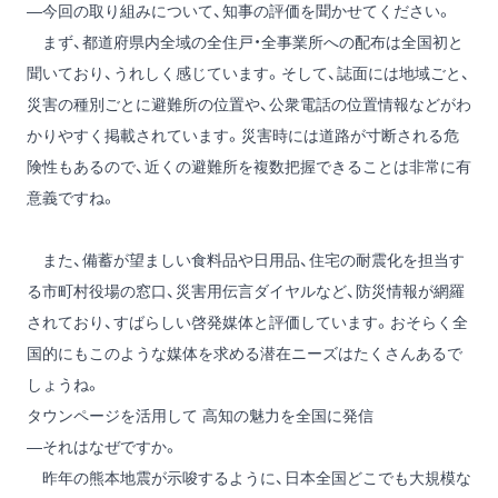
―今回の取り組みについて、知事の評価を聞かせてください。
まず、都道府県内全域の全住戸・全事業所への配布は全国初と
聞いており、うれしく感じています。そして、誌面には地域ごと、
災害の種別ごとに避難所の位置や、公衆電話の位置情報などがわ
かりやすく掲載されています。災害時には道路が寸断される危
険性もあるので、近くの避難所を複数把握できることは非常に有
意義ですね。
また、備蓄が望ましい食料品や日用品、住宅の耐震化を担当す
る市町村役場の窓口、災害用伝言ダイヤルなど、防災情報が網羅
されており、すばらしい啓発媒体と評価しています。おそらく全
国的にもこのような媒体を求める潜在ニーズはたくさんあるで
しょうね。
タウンページを活用して 高知の魅力を全国に発信
―それはなぜですか。
昨年の熊本地震が示唆するように、日本全国どこでも大規模な