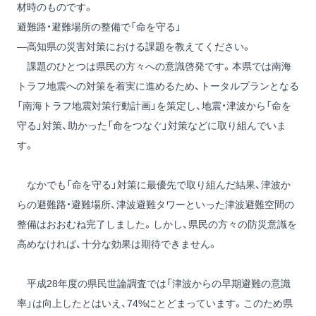
材時のものです。
避難路・避難場所の整備で「命を守る」
―高知県の災害対策における課題を教えてください。
課題のひとつは県民の方々への意識啓発です。本県では南海
トラフ地震への対策を着実に進めるため、トータルプランとなる
「南海トラフ地震対策行動計画」を策定し、地震・津波から「命を
守る」対策、助かった「命をつなぐ」対策などに取り組んでいま
す。
なかでも「命を守る」対策に最優先で取り組んだ結果、津波か
らの避難路・避難場所、津波避難タワーといった津波避難空間の
整備はおおむね完了しました。しかし、県民の方々の防災意識を
高めなければ、十分な効果は期待できません。
平成28年度の県民世論調査では「津波からの早期避難の意識
率」は向上したとはいえ、74%にとどまっています。このため県