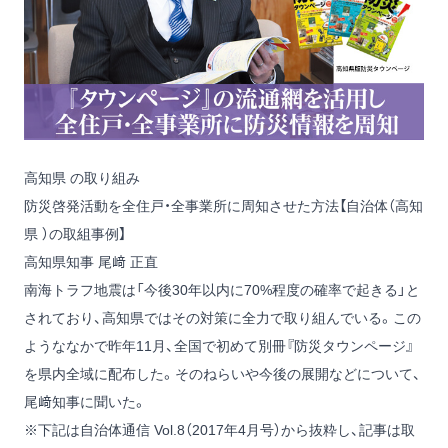
高知県 の取り組み
防災啓発活動を全住戸・全事業所に周知させた方法【自治体（高知
県 ）の取組事例】
高知県知事 尾﨑 正直
南海トラフ地震は「今後30年以内に70%程度の確率で起きる」と
されており、高知県ではその対策に全力で取り組んでいる。この
ようななかで昨年11月、全国で初めて別冊『防災タウンページ』
を県内全域に配布した。そのねらいや今後の展開などについて、
尾﨑知事に聞いた。
※下記は自治体通信 Vol.8（2017年4月号）から抜粋し、記事は取