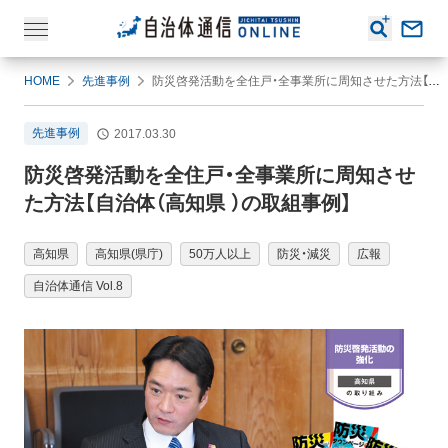
HOME
先進事例
防災啓発活動を全住戸・全事業所に周知させた方法【自治体（高知県 ）の取組事例】
先進事例
2017.03.30
防災啓発活動を全住戸・全事業所に周知させ
た方法【自治体（高知県 ）の取組事例】
高知県
高知県(県庁)
50万人以上
防災・減災
広報
自治体通信 Vol.8