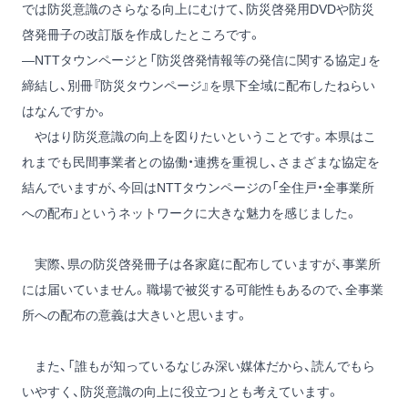
では防災意識のさらなる向上にむけて、防災啓発用DVDや防災
啓発冊子の改訂版を作成したところです。
―NTTタウンページと「防災啓発情報等の発信に関する協定」を
締結し、別冊『防災タウンページ』を県下全域に配布したねらい
はなんですか。
やはり防災意識の向上を図りたいということです。本県はこ
れまでも民間事業者との協働・連携を重視し、さまざまな協定を
結んでいますが、今回はNTTタウンページの「全住戸・全事業所
への配布」というネットワークに大きな魅力を感じました。
実際、県の防災啓発冊子は各家庭に配布していますが、事業所
には届いていません。職場で被災する可能性もあるので、全事業
所への配布の意義は大きいと思います。
また、「誰もが知っているなじみ深い媒体だから、読んでもら
いやすく、防災意識の向上に役立つ」とも考えています。