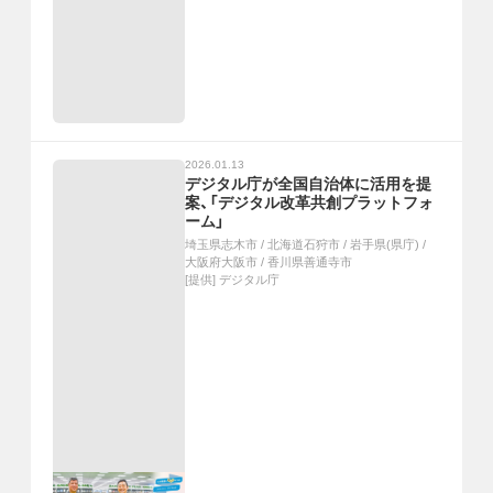
2026.01.13
デジタル庁が全国自治体に活用を提
案、「デジタル改革共創プラットフォ
ーム」
埼玉県志木市
/
北海道石狩市
/
岩手県(県庁)
/
大阪府大阪市
/
香川県善通寺市
[提供]
デジタル庁