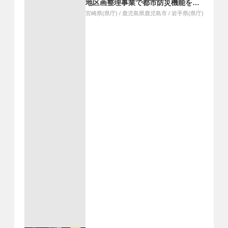
地区画整理事業で都市防災機能を向
上、旧松尾銅山坑内水流出による水質
宮崎県(県庁)
/
鹿児島県鹿児島市
/
岩手県(県庁)
汚染を恒久的に防止