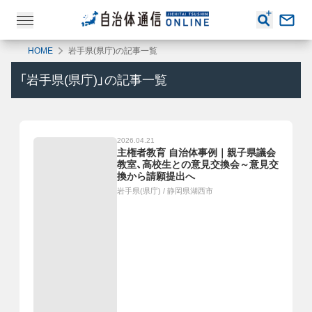
HOME
岩手県(県庁)の記事一覧
「
岩手県(県庁)
」の記事一覧
2026.04.21
主権者教育 自治体事例｜親子県議会
教室、高校生との意見交換会～意見交
換から請願提出へ
岩手県(県庁)
/
静岡県湖西市