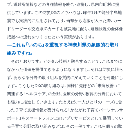
プ、避難所情報などの各種情報を統合・連携し、県内市町村に提
供しています。この防災DXのノウハウは、昨年1月の能登半島地
震でも実践的に活用されており、当県から応援が入った際、カー
ドリーダーや交通系ICカードを被災地に配り、避難状況の全体像
把握への流れをつくったという実績があります。
―これも「いのち」を重視する神奈川県の象徴的な取り
組みですね。
そのとおりです。デジタル技術と融合することで、これまでに
なかった価値を提供できるようになりますし、それは防災に限ら
ず、あらゆる分野の取り組みを質的に変えていくことを可能にし
ます。こうしたDXの取り組みは、同様に先ほどの「未病改善」に
関連する「ヘルスケア」の分野、医療の分野、教育の分野において
も強力に推進していきます。たとえば、一人ひとりのニーズに合
った子育て支援情報が受けられる「かながわ子育てパーソナルサ
ポート」をスマートフォン上のアプリサービスとして展開してい
る子育て分野の取り組みなどは、その一例です。これら個々の取