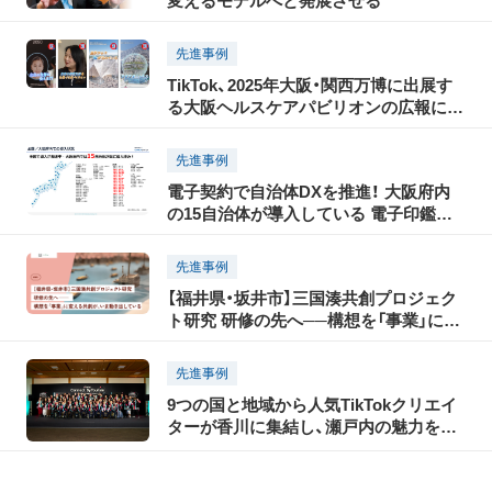
変えるモデルへと発展させる
先進事例
TikTok、2025年大阪・関西万博に出展す
る大阪ヘルスケアパビリオンの広報に協
力し、ショートムービーを活用した魅力
発信プロジェクトを7月11日から開始
先進事例
電子契約で自治体DXを推進！ 大阪府内
の15自治体が導入している 電子印鑑
GMOサインとは？
先進事例
【福井県・坂井市】三国湊共創プロジェク
ト研究 研修の先へ──構想を「事業」に変
える共創が、いま動き出している
先進事例
9つの国と地域から人気TikTokクリエイ
ターが香川に集結し、瀬戸内の魅力を
TikTokで世界に発信！「瀬戸内国際芸術祭
2025」に合わせて開催された「TikTok