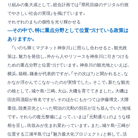
り組みの集大成として、総合計画では「県民目線のデジタル行政
でやさしい社会の実現」を掲げています。
それぞれのまちの個性を光り輝かせる
―その中で、特に重点分野として位置づけている政策は
ありますか。
「いのち輝くマグネット神奈川」に照らし合わせると、観光政
策は、魅力を発信し、外から人やリソースを神奈川に引きつける
ための重点分野と位置づけています。神奈川の観光地といえば、
横浜、箱根、鎌倉が代表的ですが、「その次は?」と聞かれると、な
かなか浮かんでこなかったのが実情でした。そこで、新たな観光
の核として、城ケ島・三崎、大山、大磯を育ててきました。大磯は
旧吉田茂邸が有名ですが、そのほかにもかつては伊藤博文、大隈
重信、陸奥宗光といった明治の元勲の別荘が立ち並んでいた地域
です。それらの復元整備によって、いまは「元勲通り」のような様
相を呈し、街並みが生まれ変わっています。また、城ケ島・三崎が
位置する三浦半島では「魅力最大化プロジェクト」と称して、活