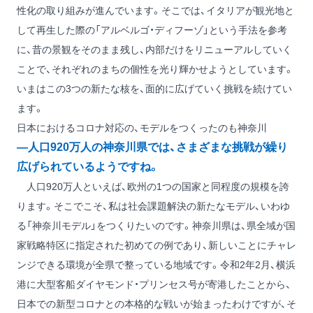
性化の取り組みが進んでいます。そこでは、イタリアが観光地と
して再生した際の「アルベルゴ・ディフーゾ」という手法を参考
に、昔の景観をそのまま残し、内部だけをリニューアルしていく
ことで、それぞれのまちの個性を光り輝かせようとしています。
いまはこの3つの新たな核を、面的に広げていく挑戦を続けてい
ます。
日本におけるコロナ対応の、モデルをつくったのも神奈川
―人口920万人の神奈川県では、さまざまな挑戦が繰り
広げられているようですね。
人口920万人といえば、欧州の1つの国家と同程度の規模を誇
ります。そこでこそ、私は社会課題解決の新たなモデル、いわゆ
る「神奈川モデル」をつくりたいのです。神奈川県は、県全域が国
家戦略特区に指定された初めての例であり、新しいことにチャレ
ンジできる環境が全県で整っている地域です。令和2年2月、横浜
港に大型客船ダイヤモンド・プリンセス号が寄港したことから、
日本での新型コロナとの本格的な戦いが始まったわけですが、そ