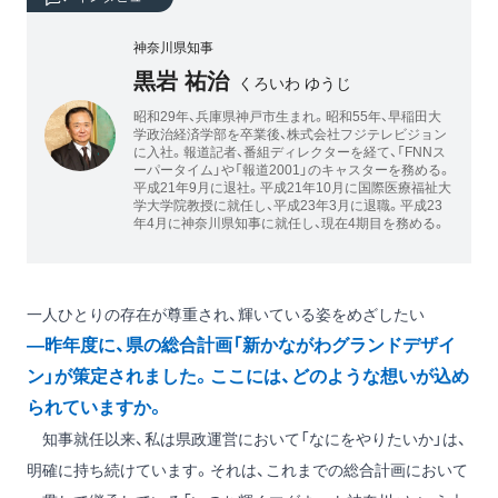
神奈川県知事
黒岩 祐治
くろいわ ゆうじ
昭和29年、兵庫県神戸市生まれ。昭和55年、早稲田大
学政治経済学部を卒業後、株式会社フジテレビジョン
に入社。報道記者、番組ディレクターを経て、「FNNス
ーパータイム」や「報道2001」のキャスターを務める。
平成21年9月に退社。平成21年10月に国際医療福祉大
学大学院教授に就任し、平成23年3月に退職。平成23
年4月に神奈川県知事に就任し、現在4期目を務める。
一人ひとりの存在が尊重され、輝いている姿をめざしたい
―昨年度に、県の総合計画「新かながわグランドデザイ
ン」が策定されました。ここには、どのような想いが込め
られていますか。
知事就任以来、私は県政運営において「なにをやりたいか」は、
明確に持ち続けています。それは、これまでの総合計画において