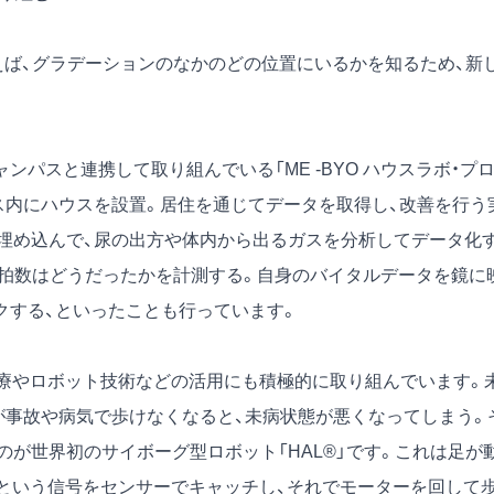
ば、グラデーションのなかのどの位置にいるかを知るため、新
パスと連携して取り組んでいる「ME -BYO ハウスラボ・プ
ス内にハウスを設置。居住を通じてデータを取得し、改善を行う
埋め込んで、尿の出方や体内から出るガスを分析してデータ化
心拍数はどうだったかを計測する。自身のバイタルデータを鏡に
クする、といったことも行っています。
医療やロボット技術などの活用にも積極的に取り組んでいます。
が事故や病気で歩けなくなると、未病状態が悪くなってしまう。
が世界初のサイボーグ型ロボット「HAL®」です。これは足が
」という信号をセンサーでキャッチし、それでモーターを回して