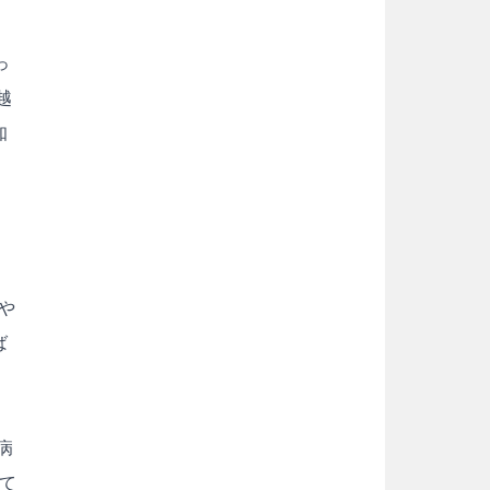
っ
越
知
や
ば
病
て