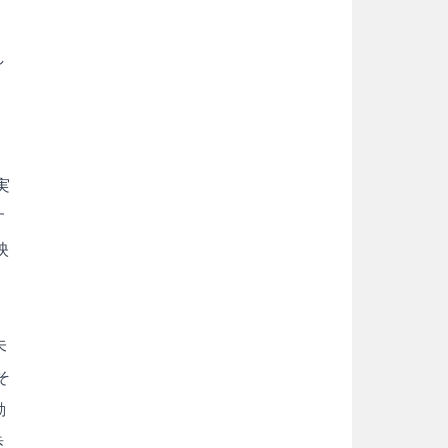
し
ロ
実
す
映
未
そ
動
歩