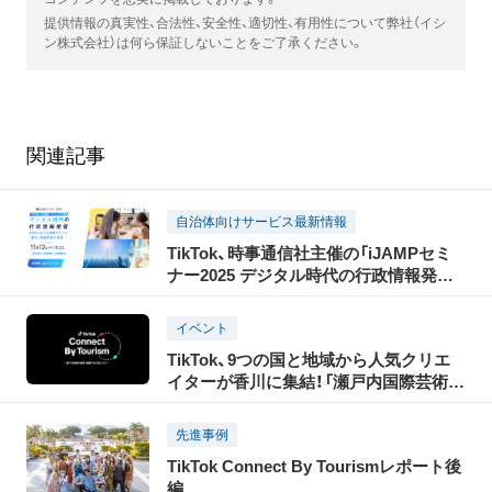
提供情報の真実性、合法性、安全性、適切性、有用性について弊社（イシ
ン株式会社）は何ら保証しないことをご了承ください。
関連記事
自治体向けサービス最新情報
TikTok、時事通信社主催の「iJAMPセミ
ナー2025 デジタル時代の行政情報発信」
に協賛。パブリックセクターをはじめ、
ショート動画クリエイターや、偽・誤情報
イベント
に関する有識者の出演も決定
TikTok、9つの国と地域から人気クリエ
イターが香川に集結！「瀬戸内国際芸術祭
2025」の開催に合わせ、瀬戸内の魅力を
世界に発信する「TikTok Connect By
先進事例
Tourism」を開催！
TikTok Connect By Tourismレポート後
編