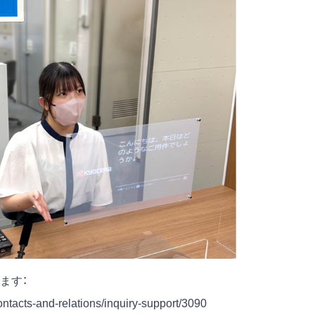
ます：
-contacts-and-relations/inquiry-support/3090