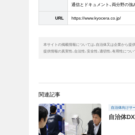
通信とドキュメント、両分野の強
URL
https://www.kyocera.co.jp/
本サイトの掲載情報については、自治体又は企業から提
提供情報の真実性、合法性、安全性、適切性、有用性につ
関連記事
自治体向けサ
自治体D