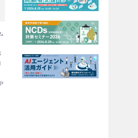
ム
示
期
や
ソ