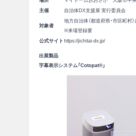
場所
マイドームおおさか 大阪市中央
主催
自治体DX支援展 実行委員会
地方自治体（都道府県・市区町村
対象者
※来場登録要
公式サイト
https://jichitai-dx.jp/
出展製品
字幕表示システム「Cotopat®」