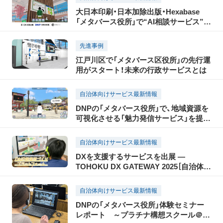
大日本印刷・日本加除出版・Hexabase
「メタバース役所」で“AI相談サービス”の
実証を開始
先進事例
江戸川区で「メタバース区役所」の先行運
用がスタート！未来の行政サービスとは
自治体向けサービス最新情報
DNPの「メタバース役所」で、地域資源を
可視化させる「魅力発信サービス」を提供
開始
自治体向けサービス最新情報
DXを支援するサービスを出展 ―
TOHOKU DX GATEWAY 2025［自治体向
けDX展示会］―
自治体向けサービス最新情報
DNPの「メタバース役所」体験セミナー
レポート ～プラチナ構想スクール＠葛