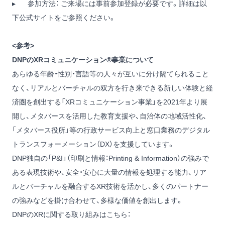
▸ 参加方法： ご来場には事前参加登録が必要です。詳細は以
下公式サイトをご参照ください。
<参考>
DNPのXRコミュニケーション®事業について
あらゆる年齢・性別・言語等の人々が互いに分け隔てられること
なく、リアルとバーチャルの双方を行き来できる新しい体験と経
済圏を創出する「XRコミュニケーション事業」を2021年より展
開し、メタバースを活用した教育支援や、自治体の地域活性化、
「メタバース役所」等の行政サービス向上と窓口業務のデジタル
トランスフォーメーション（DX）を支援しています。
DNP独自の「P&I」（印刷と情報：Printing & Information）の強みで
ある表現技術や、安全・安心に大量の情報を処理する能力、リア
ルとバーチャルを融合するXR技術を活かし、多くのパートナー
の強みなどを掛け合わせて、多様な価値を創出します。
DNPのXRに関する取り組みはこちら：