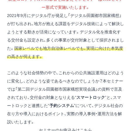
ー形式で実施いたします。
2021年9月にデジタル庁が発足し「デジタル田園都市国家構想」
が打ち出され、地方が抱える課題をデジタル技術によって解決し
ようとする動きが活発になっています。デジタル化を推進化す
る交付金も設定され、多くの事業が交付対象として採択されまし
た。
国家レベルでも地方自治体レベルでも、実現に向けた本気度
の高さが伺えます。
このような社会情勢の中で、これからの公共施設運用はどのよう
に変化し、どのような姿であるべきなのでしょうか？本セミナー
では「
第二回デジタル田園都市国家構想実現会議
」の資料で言及
されており、交付金の対象となりえる“
スマートロック
”と、スマ
ートロックと連携した“
予約システム
”について、デジタル社会の
在り方や導入におけるポイント、実際の導入事例・運用方法を解
説いたします。
セミナーのお申込みはこちら