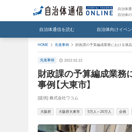
自治体通信
自治体の
自治体通信を読む
自治体向けイベン
HOME
先進事例
財政課の予算編成業務における液晶
先進事例
2022.02.22
財政課の予算編成業務
事例【大東市】
[提供] 株式会社ワコム
大阪府
大阪府大東市
5万人～20万人
企画