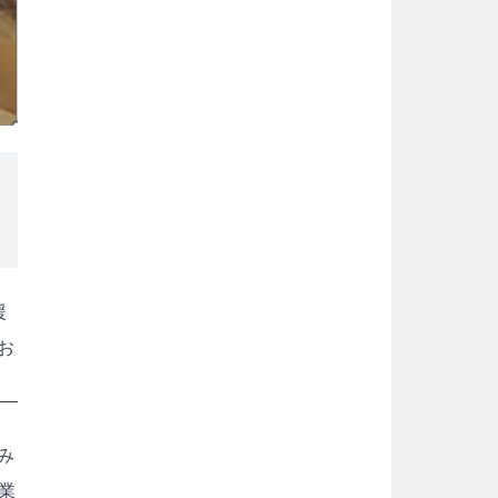
援
お
み
業