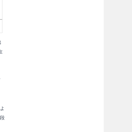
出
在
前
るよ
手段