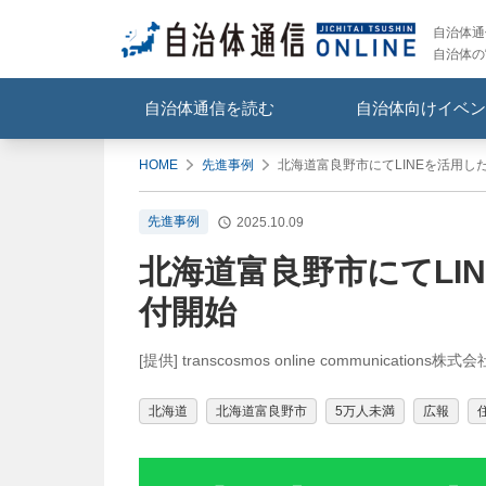
自治体通信
自治体の
自治体通信を読む
自治体向けイベン
HOME
先進事例
北海道富良野市にてLINEを活用
先進事例
2025.10.09
北海道富良野市にてLI
付開始
[提供] transcosmos online communications株式会
北海道
北海道富良野市
5万人未満
広報