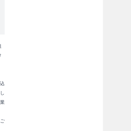
粗
け
申込
まし
作業
ご