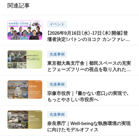
関連記事
イベント
【2026年9月16日（水）-17日（木）開催】登
壇者決定！バトンのヨコク カンファレン
ス2026 地域課題の大視察展―ジモトの
課題のピントとヒント
先進事例
東京都大島支庁舎｜都民スペースの充実
とフェーズフリーの視点を取り入れた庁
舎
先進事例
宗像市役所｜「書かない窓口」の実現で、
もっとやさしい市役所へ
先進事例
奈良県庁｜Well-beingな執務環境の実現
に向けたモデルオフィス