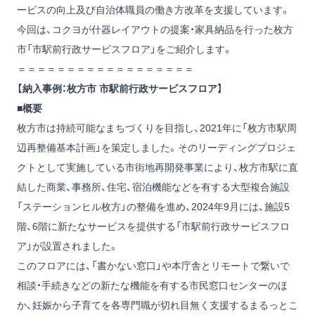
ービスの向上及び自治体職員の働き方改革を支援しています。
今回は、コクヨが什器レイアウトの提案・家具納品を行った枚方
市「市駅前行政サービスフロア」をご紹介します。
＝＝＝＝＝＝＝＝＝＝＝＝＝＝＝＝＝＝
【納入事例：枚方市 市駅前行政サービスフロア】
■概要
枚方市は持続可能なまちづくりを目指し、2021年に「枚方市駅周
辺再整備基本計画」を策定しました。そのリーディングプロジェ
クトとして実施している市街地再開発事業により、枚方市駅に直
結した商業、事務所、住宅、宿泊機能などを有する大型複合施設
「ステーションヒル枚方」の整備を進め、2024年9月には、施設5
階、6階に新たなサービスを提供する「市駅前行政サービスフロ
ア」が設置されました。
このフロアには、「書かない窓口」や本庁舎とリモートで繋いで
相談・手続きなどの新たな機能を有する市民窓口センターのほ
か、妊娠から子育てを各専門職が切れ目無く支援するまるっとこ