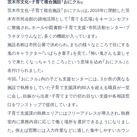
茨木市文化・子育て複合施設「おにクル」
茨木市文化・子育て複合施設「おにクル」は、2015年に閉館した茨
木市市民会館の跡地活用として「育てる広場」をキーコンセプト
に整備され、ホールや図書館・子育て支援・市民活動センター・プ
ラネタリウムなど、多くの機能が入っています。
施設名称は市民公募で決められ、まちの様々なところで目にする
鬼のキャラクター「いばらき童子」を見て、「怖い鬼さんも楽しそ
うで来たくなっちゃうところ」という意味を込め「おにクル」と
名付けられました。
今回、「おにクル」内の子ども支援センターには、３か所の異なる
施設で執務をしていた子育て支援課約80人を超える職員が一堂
に会し、妊娠から出産・子育てまでの切れ目ない支援や各相談窓
口をワンストップで提供しています。
子育て支援課の執務エリアにはフリーアドレスが導入され、執務
室内に業務内容に応じて働く場所を選択できるようになりまし
た。例えば窓際には入力作業などに適した集中しやすいカウン