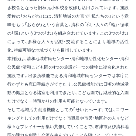
き校舎となった旧秋元小学校を改修し活用されています。施設
愛称の「おらがわ」には、清和地域の方言で「私たちの」という意
味をもつ「おらが」という言葉と、清和の「和」・人々の「輪」・循環
の「環」という3つの「わ」を組み合わせています。この3つの「わ」
によって、多様な人々が活動・交流することにより地域の活性
化、持続可能な地域づくりを目指しています。
本施設は、清和地域市民センター・清和地域活性化センター・清和
公民館・清和こども園の4つの施設が一つの建物に複合化された
施設です。出張所機能である清和地域市民センターでは本庁に
行かずとも窓口手続きができたり、公民館機能では日頃の地域活
動の拠点となる諸室を利用できたり、こども園では継続的な入園
だけでなく一時預かりの利用も可能となっています。
そして地域活力創造機能としての「せいわべーす」では、コワー
キングとしての利用だけでなく市職員や市民・地区外の人々など
様々なプレイヤーが集い共創していくことで、君津市及び清和地
区の活力を創造し交流を生んでいくことを狙いとしています。