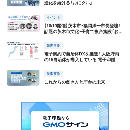
進化を続ける「おにクル」
イベント
【10/10開催】茨木市・福岡洋一市長登壇！
話題の茨木市文化・子育て複合施設「おに
クル」で目指す地域共創
先進事例
電子契約で自治体DXを推進！ 大阪府内
の15自治体が導入している 電子印鑑
GMOサインとは？
先進事例
これからの働き方と庁舎の未来