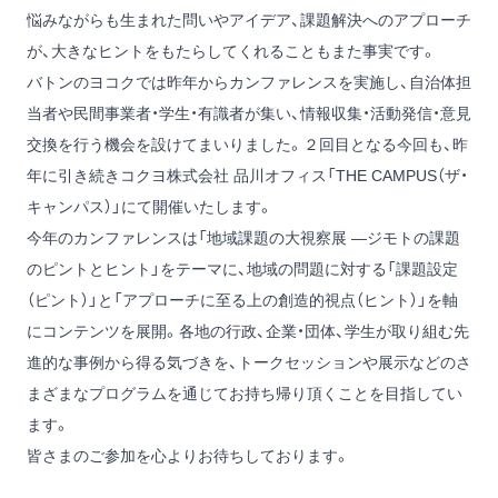
悩みながらも生まれた問いやアイデア、課題解決へのアプローチ
が、大きなヒントをもたらしてくれることもまた事実です。
バトンのヨコクでは昨年からカンファレンスを実施し、自治体担
当者や民間事業者・学生・有識者が集い、情報収集・活動発信・意見
交換を行う機会を設けてまいりました。２回目となる今回も、昨
年に引き続きコクヨ株式会社 品川オフィス「THE CAMPUS（ザ・
キャンパス）」にて開催いたします。
今年のカンファレンスは「地域課題の大視察展 ―ジモトの課題
のピントとヒント」をテーマに、地域の問題に対する「課題設定
（ピント）」と「アプローチに至る上の創造的視点（ヒント）」を軸
にコンテンツを展開。各地の行政、企業・団体、学生が取り組む先
進的な事例から得る気づきを、トークセッションや展示などのさ
まざまなプログラムを通じてお持ち帰り頂くことを目指してい
ます。
皆さまのご参加を心よりお待ちしております。