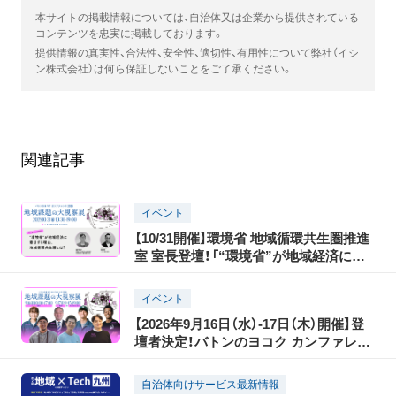
本サイトの掲載情報については、自治体又は企業から提供されている
コンテンツを忠実に掲載しております。
提供情報の真実性、合法性、安全性、適切性、有用性について弊社（イシ
ン株式会社）は何ら保証しないことをご了承ください。
関連記事
イベント
【10/31開催】環境省 地域循環共生圏推進
室 室長登壇！「“環境省”が地域経済に着
目する理由。地域循環共生圏とは？」ほか
イベント
【2026年9月16日（水）-17日（木）開催】登
壇者決定！バトンのヨコク カンファレン
ス2026 地域課題の大視察展―ジモトの
課題のピントとヒント
自治体向けサービス最新情報