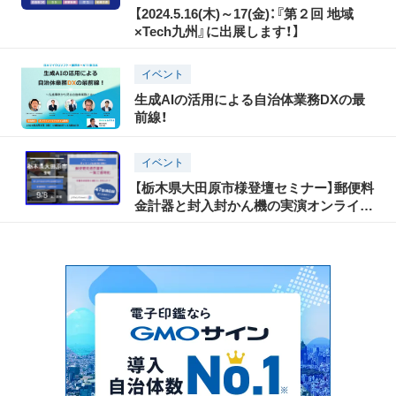
【2024.5.16(木)～17(金)：『第２回 地域
×Tech九州』に出展します！】
イベント
生成AIの活用による自治体業務DXの最
前線！
イベント
【栃木県大田原市様登壇セミナー】郵便料
金計器と封入封かん機の実演オンライン
デモ説明会開催！_9月8日(金)9:30～(参加
費無料、入退室自由)