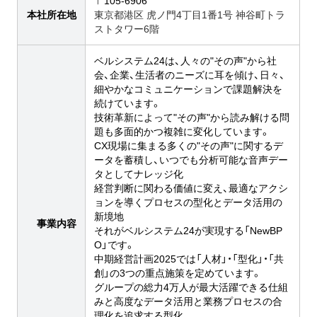
〒
105-6906
本社所在地
東京都港区 虎ノ門4丁目1番1号 神谷町トラ
ストタワー6階
ベルシステム24は、人々の"その声"から社
会、企業、生活者のニーズに耳を傾け、日々、
細やかなコミュニケーションで課題解決を
続けています。
技術革新によって"その声"から読み解ける問
題も多面的かつ複雑に変化しています。
CX現場に集まる多くの"その声"に関するデ
ータを蓄積し、いつでも分析可能な音声デー
タとしてナレッジ化
経営判断に関わる価値に変え、最適なアクシ
ョンを導くプロセスの型化とデータ活用の
新境地
事業内容
それがベルシステム24が実現する「NewBP
O」です。
中期経営計画2025では「人材」・「型化」・「共
創」の3つの重点施策を定めています。
グループの総力4万人が最大活躍できる仕組
みと高度なデータ活用と業務プロセスの合
理化を追求する型化