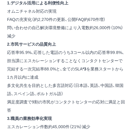
1.デジタル活用による利便性向上
オムニチャネル対応の実現
FAQの充実化（約2,270件の更新、公開FAQ約670件増）
問い合わせの自己解決環境整備により入電数約26,000件（10%）
減少
2.市民サービスの品質向上
応答率95.9%、応答した電話のうち3コール以内の応答率99.8%、
担当課にエスカレーションすることなくコンタクトセンターで
完結する一次完結率88.0%と、全てのSLA
*3
を業務スタートから
1カ月以内に達成
多文化共生を目的とした多言語対応（日本語、英語、中国語、韓国
語、スペイン語、ポルトガル語）
満足度調査で9割の市民がコンタクトセンターの応対に満足と回
答
3.職員の業務効率化実現
エスカレーション件数約45,000件（21%）減少