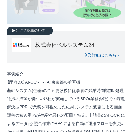
この記事の配信元
株式会社ベルシステム24
企業詳細はこちら
事例紹介
【庁内DX】AI-OCR・RPA：東京都杉並区様
基幹システム(住基)の全面更改後に従事者の残業時間増加、処理
進捗の滞留が発生。弊社が実施しているBPO(業務委託)での課題
解決型BPR で業務を可視化した結果、システム変更による画面
遷移の積み重ねが生産性悪化の要因と特定。申請書のAI-OCR に
よるデータ化・照合作業のRPA による自動に運用フローを変更。
その結果、約833 時間かかっていた業務を396 時間まで大幅に短