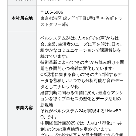
〒
105-6906
本社所在地
東京都港区 虎ノ門4丁目1番1号 神谷町トラ
ストタワー6階
ベルシステム24は、人々の"その声"から社
会、企業、生活者のニーズに耳を傾け、日々、
細やかなコミュニケーションで課題解決を
続けています。
技術革新によって"その声"から読み解ける問
題も多面的かつ複雑に変化しています。
CX現場に集まる多くの"その声"に関するデ
ータを蓄積し、いつでも分析可能な音声デー
タとしてナレッジ化
経営判断に関わる価値に変え、最適なアクシ
ョンを導くプロセスの型化とデータ活用の
新境地
事業内容
それがベルシステム24が実現する「NewBP
O」です。
中期経営計画2025では「人材」・「型化」・「共
創」の3つの重点施策を定めています。
グループの総力4万人が最大活躍できる仕組