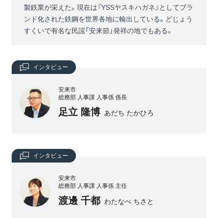
製鉄業が栄えた。現在は『YSSヤスキハガネ』としてブラ
ンド化された鉄鋼を世界各地に輸出している。どじょう
すくいで有名な民謡「安来節」発祥の地でもある。
インタビュー
安来市
総務部 人事課 人事係 係長
足立 隆博
あだち たかひろ
インタビュー
安来市
総務部 人事課 人事係 主任
渡邊 千都
わたなべ ちさと