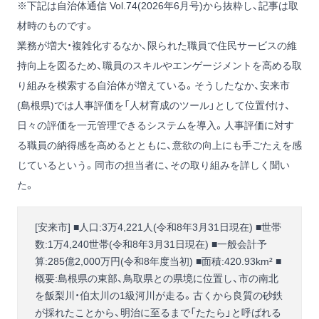
※下記は自治体通信 Vol.74(2026年6月号)から抜粋し、記事は取
材時のものです。
業務が増大・複雑化するなか、限られた職員で住民サービスの維
持向上を図るため、職員のスキルやエンゲージメントを高める取
り組みを模索する自治体が増えている。そうしたなか、安来市
(島根県)では人事評価を「人材育成のツール」として位置付け、
日々の評価を一元管理できるシステムを導入。人事評価に対す
る職員の納得感を高めるとともに、意欲の向上にも手ごたえを感
じているという。同市の担当者に、その取り組みを詳しく聞い
た。
[安来市] ■人口:3万4,221人(令和8年3月31日現在) ■世帯
数:1万4,240世帯(令和8年3月31日現在) ■一般会計予
算:285億2,000万円(令和8年度当初) ■面積:420.93km² ■
概要:島根県の東部、鳥取県との県境に位置し、市の南北
を飯梨川・伯太川の1級河川が走る。古くから良質の砂鉄
が採れたことから、明治に至るまで「たたら」と呼ばれる