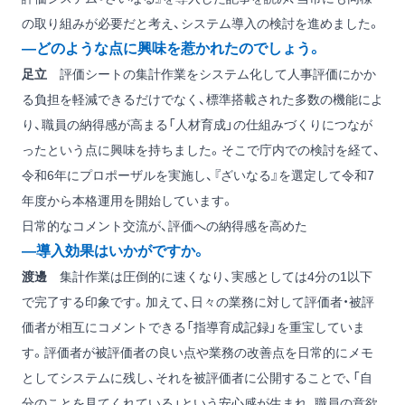
の取り組みが必要だと考え、システム導入の検討を進めました。
―どのような点に興味を惹かれたのでしょう。
足立
評価シートの集計作業をシステム化して人事評価にかか
る負担を軽減できるだけでなく、標準搭載された多数の機能によ
り、職員の納得感が高まる「人材育成」の仕組みづくりにつなが
ったという点に興味を持ちました。そこで庁内での検討を経て、
令和6年にプロポーザルを実施し、『ざいなる』を選定して令和7
年度から本格運用を開始しています。
日常的なコメント交流が、評価への納得感を高めた
―導入効果はいかがですか。
渡邊
集計作業は圧倒的に速くなり、実感としては4分の1以下
で完了する印象です。加えて、日々の業務に対して評価者・被評
価者が相互にコメントできる「指導育成記録」を重宝していま
す。評価者が被評価者の良い点や業務の改善点を日常的にメモ
としてシステムに残し、それを被評価者に公開することで、「自
分のことを見てくれている」という安心感が生まれ、職員の意欲