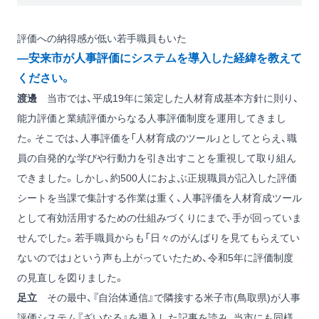
評価への納得感が低い若手職員もいた
―安来市が人事評価にシステムを導入した経緯を教えて
ください。
渡邊
当市では、平成19年に策定した人材育成基本方針に則り、
能力評価と業績評価からなる人事評価制度を運用してきまし
た。そこでは、人事評価を「人材育成のツール」としてとらえ、職
員の自発的な学びや行動力を引き出すことを重視して取り組ん
できました。しかし、約500人におよぶ正規職員が記入した評価
シートを当課で集計する作業は重く、人事評価を人材育成ツール
として有効活用するための仕組みづくりにまで、手が回っていま
せんでした。若手職員からも「日々のがんばりを見てもらえてい
ないのでは」という声も上がっていたため、令和5年に評価制度
の見直しを図りました。
足立
その最中、『自治体通信』で隣接する米子市(鳥取県)が人事
評価システム『ざいなる』を導入した記事を読み、当市にも同様