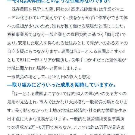
―それは具体的にどのような仕組みなのですか。
既存農園を見学した際、同社の「高床式砂栽培」は作業がマニ
ュアル化されていて覚えやすく、腰をかがめずに作業ができて体
への負担が少ないため、誰もが長く働ける環境だと感じました。
福祉事業所ではなく一般企業との雇用契約に基づく「働く場」で
あり、安定した収入を得られる仕組みとして障がいのある方々の
自立支援にもつながります。農園は『はーとふる農園よこすか』
として8月に一部エリアが開所し、長年手つかずだった遊休地が
地域に開かれた場所へと再生しました。
一般就労の場として、月15万円の収入も想定
―取り組みにどういった成果を期待していますか。
『はーとふる農園よこすか』では約60人の障がいのある方々の
雇用が見込まれ、市内ではかなり大規模な一般就労の場となりま
す。長く動かなかった土地が地域に経済的・社会的な循環を生み
出す点に大きな意義があります。一般的な就労継続支援事業所
での月収が2万～8万円であるなか、ここでは約15万円が見込ま