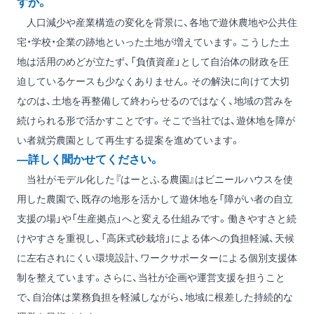
すか。
人口減少や産業構造の変化を背景に、各地で遊休農地や公共住
宅・学校・企業の跡地といった土地が増えています。こうした土
地は活用のめどが立たず、「負債資産」として自治体の財政を圧
迫しているケースも少なくありません。その解決に向けて大切
なのは、土地を再整備して終わらせるのではなく、地域の営みを
続けられる形で活かすことです。そこで当社では、遊休地を障が
い者就労農園として再生する提案を進めています。
―詳しく聞かせてください。
当社がモデル化した『はーとふる農園』はビニールハウスを使
用した農園で、既存の地形を活かして遊休地を「障がい者の自立
支援の場」や「生産拠点」へと変える仕組みです。働きやすさと続
けやすさを重視し、「高床式砂栽培」による体への負担軽減、天候
に左右されにくい環境設計、ワークサポーターによる個別支援体
制を整えています。さらに、当社が企画や運営支援を担うこと
で、自治体は業務負担を軽減しながら、地域に根差した持続的な