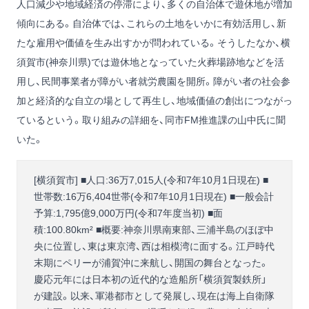
人口減少や地域経済の停滞により、多くの自治体で遊休地が増加
傾向にある。自治体では、これらの土地をいかに有効活用し、新
たな雇用や価値を生み出すかが問われている。そうしたなか、横
須賀市(神奈川県)では遊休地となっていた火葬場跡地などを活
用し、民間事業者が障がい者就労農園を開所。障がい者の社会参
加と経済的な自立の場として再生し、地域価値の創出につながっ
ているという。取り組みの詳細を、同市FM推進課の山中氏に聞
いた。
[横須賀市] ■人口:36万7,015人(令和7年10月1日現在) ■
世帯数:16万6,404世帯(令和7年10月1日現在) ■一般会計
予算:1,795億9,000万円(令和7年度当初) ■面
積:100.80km² ■概要:神奈川県南東部、三浦半島のほぼ中
央に位置し、東は東京湾、西は相模湾に面する。江戸時代
末期にペリーが浦賀沖に来航し、開国の舞台となった。
慶応元年には日本初の近代的な造船所「横須賀製鉄所」
が建設。以来、軍港都市として発展し、現在は海上自衛隊