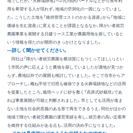
地でしたが、「火葬場跡地」への心理的ハードルなどから長年利
用を希望する人が現れず、地域の空洞化の一因になっていまし
た。こうした土地を「維持管理コストのかかる資産」から「地域に
価値を生む資産」に変えることが課題となるなか、障がい者就労
農園事業を展開する日建リース工業が農園用地を探していると
いう情報を得たのが開所のきっかけとなりました。
―詳しく聞かせてください。
同社は「障がい者就労農園を横須賀にもつくってほしい」とい
う市民の声に応えようと農地を探していましたが適地が見つか
らず、農地以外での展開も検討していました。そこで当市からア
プローチし、概ね平坦で日照も確保できる火葬場跡地などの活用
を提案したところ、栽培ベッドに砂を敷く「高床式砂栽培」であ
れば事業展開が可能と判断されました。市としても活用が進ま
ない土地を社会的意義のある形で再生できるうえ、同社がほかの
地域で障がい者就労農園の運営実績を有し、就労者の高い定着率
を維持する仕組みがある点も、活用の決め手になりました。