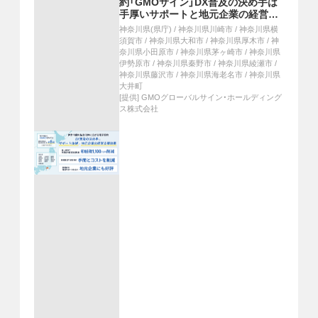
約「GMOサイン」DX普及の決め手は
手厚いサポートと地元企業の経営支
援効果
神奈川県(県庁)
/
神奈川県川崎市
/
神奈川県横
須賀市
/
神奈川県大和市
/
神奈川県厚木市
/
神
奈川県小田原市
/
神奈川県茅ヶ崎市
/
神奈川県
伊勢原市
/
神奈川県秦野市
/
神奈川県綾瀬市
/
神奈川県藤沢市
/
神奈川県海老名市
/
神奈川県
大井町
[提供]
GMOグローバルサイン・ホールディング
ス株式会社