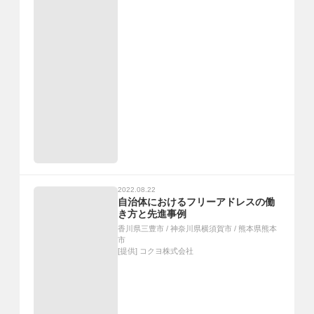
2022.08.22
自治体におけるフリーアドレスの働
き方と先進事例
香川県三豊市
/
神奈川県横須賀市
/
熊本県熊本
市
[提供]
コクヨ株式会社