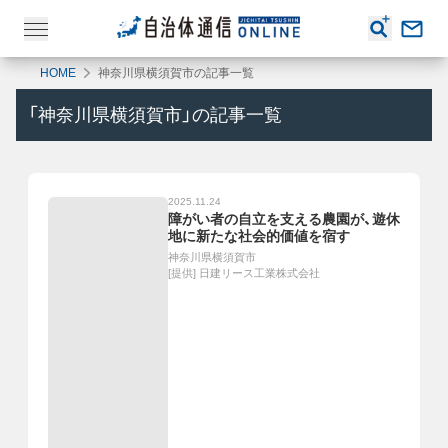
HOME
神奈川県横須賀市の記事一覧
「
神奈川県横須賀市
」の記事一覧
2025.11.24
障がい者の自立を支える農園が、遊休
地に新たな社会的価値を宿す
神奈川県横須賀市
[提供]
日建リース工業株式会社