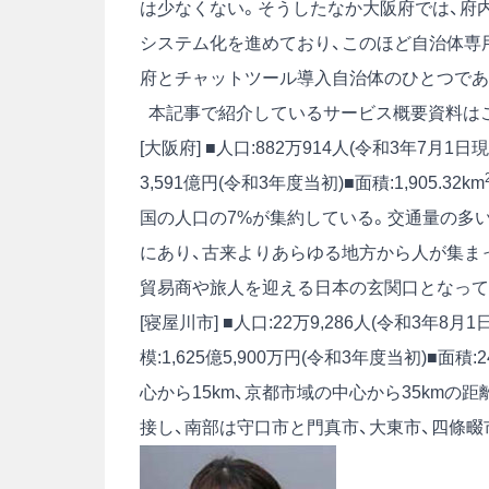
は少なくない。そうしたなか大阪府では、府
システム化を進めており、このほど自治体専
府とチャットツール導入自治体のひとつであ
本記事で紹介しているサービス概要資料は
[大阪府] ■人口:882万914人(令和3年7月1日
3,591億円(令和3年度当初)■面積:1,905.32km
国の人口の7%が集約している。交通量の多
にあり、古来よりあらゆる地方から人が集ま
貿易商や旅人を迎える日本の玄関口となって
[寝屋川市] ■人口:22万9,286人(令和3年8月
模:1,625億5,900万円(令和3年度当初)■面積:24
心から15km、京都市域の中心から35km
接し、南部は守口市と門真市、大東市、四條畷