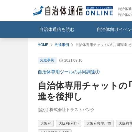
自治体通信
自治体の
自治体通信を読む
自治体向けイベン
HOME
先進事例
自治体専用チャットの「共同調達」が
先進事例
2021.09.10
自治体専用ツールの共同調達①
自治体専用チャットの「
進を後押し
[提供] 株式会社トラストバンク
大阪府
大阪府(府庁)
大阪府寝屋川市
大阪府