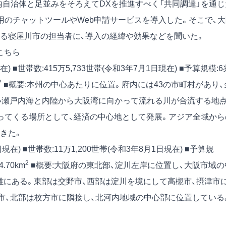
内自治体と足並みをそろえてDXを推進すべく「共同調達」を通じ
用のチャットツールやWeb申請サービスを導入した。そこで、大
る寝屋川市の担当者に、導入の経緯や効果などを聞いた。
こちら
現在) ■世帯数:415万5,733世帯(令和3年7月1日現在) ■予算規模:6
2
■概要:本州の中心あたりに位置。府内には43の市町村があり、
い瀬戸内海と内陸から大阪湾に向かって流れる川が合流する地
ってくる場所として、経済の中心地として発展。アジア全域から
きた。
1日現在) ■世帯数:11万1,200世帯(令和3年8月1日現在) ■予算規
2
.70km
■概要:大阪府の東北部、淀川左岸に位置し、大阪市域の
の距離にある。東部は交野市、西部は淀川を境にして高槻市、摂津市
市、北部は枚方市に隣接し、北河内地域の中心部に位置している