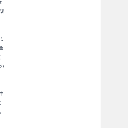
た
阪
兆
全
点
の
中
に
。