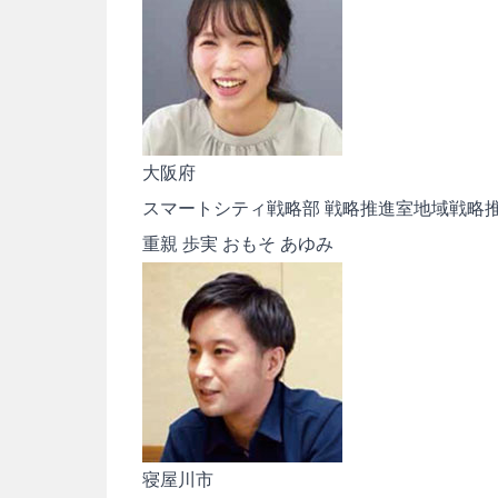
大阪府
スマートシティ戦略部 戦略推進室地域戦略推
重親 歩実
おもそ あゆみ
寝屋川市