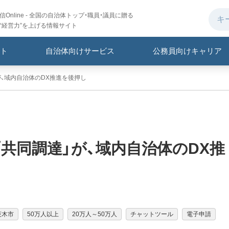
Online - 全国の自治体トップ・職員・議員に贈る
“経営力”を上げる情報サイト
ト
自治体向けサービス
公務員向けキャリア
、域内自治体のDX推進を後押し
共同調達」が、域内自治体のDX推
茨木市
50万人以上
20万人～50万人
チャットツール
電子申請