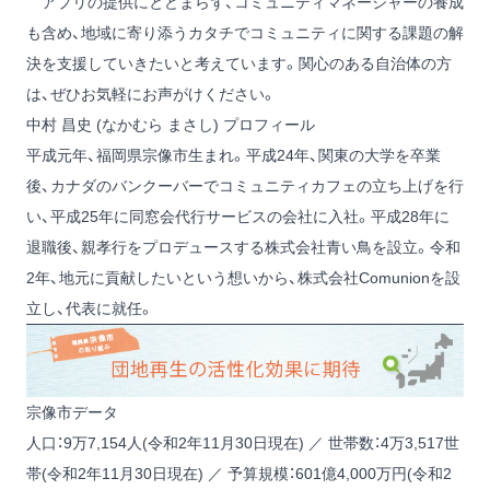
アプリの提供にとどまらず、コミュニティマネージャーの養成
も含め、地域に寄り添うカタチでコミュニティに関する課題の解
決を支援していきたいと考えています。関心のある自治体の方
は、ぜひお気軽にお声がけください。
中村 昌史 (なかむら まさし) プロフィール
平成元年、福岡県宗像市生まれ。平成24年、関東の大学を卒業
後、カナダのバンクーバーでコミュニティカフェの立ち上げを行
い、平成25年に同窓会代行サービスの会社に入社。平成28年に
退職後、親孝行をプロデュースする株式会社青い鳥を設立。令和
2年、地元に貢献したいという想いから、株式会社Comunionを設
立し、代表に就任。
宗像市データ
人口：9万7,154人(令和2年11月30日現在) ／ 世帯数：4万3,517世
帯(令和2年11月30日現在) ／ 予算規模：601億4,000万円(令和2