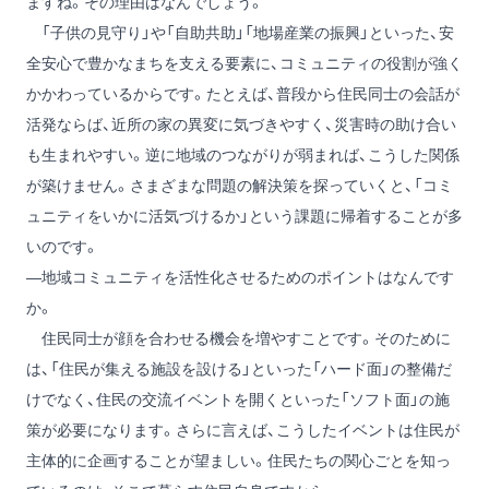
ますね。その理由はなんでしょう。
「子供の見守り」や「自助共助」「地場産業の振興」といった、安
全安心で豊かなまちを支える要素に、コミュニティの役割が強く
かかわっているからです。たとえば、普段から住民同士の会話が
活発ならば、近所の家の異変に気づきやすく、災害時の助け合い
も生まれやすい。逆に地域のつながりが弱まれば、こうした関係
が築けません。さまざまな問題の解決策を探っていくと、「コミ
ュニティをいかに活気づけるか」という課題に帰着することが多
いのです。
―地域コミュニティを活性化させるためのポイントはなんです
か。
住民同士が顔を合わせる機会を増やすことです。そのために
は、「住民が集える施設を設ける」といった「ハード面」の整備だ
けでなく、住民の交流イベントを開くといった「ソフト面」の施
策が必要になります。さらに言えば、こうしたイベントは住民が
主体的に企画することが望ましい。住民たちの関心ごとを知っ