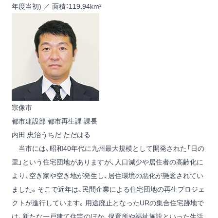
年度当初) ／ 面積：119.94km²
宗像市
都市建設部 都市再生課 課長
内田 忠治
うちだ ただはる
当市には、昭和40年代に九州最大規模として開発された「日の
里」という住宅団地がありますが、人口減少や居住者の高齢化に
より、空き家や空き地が発生し、居住環境の悪化が懸念されてい
ました。そこで近年は、民間企業による住宅団地の再生プロジェ
クトが進行しています。用途廃止となったURの集合住宅跡地で
は、新たな一戸建て住宅のほか、保育所や福祉施設といった生活