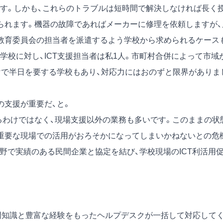
す。しかも、これらのトラブルは短時間で解決しなければ長く
られます。機器の故障であればメーカーに修理を依頼しますが、
教育委員会の担当者を派遣するよう学校から求められるケース
中学校に対し、ICT支援担当者は私1人。市町村合併によって市域
けで半日を要する学校もあり、対応力にはおのずと限界がありま
の支援が重要だ、と。
るわけではなく、現場支援以外の業務も多いです。このままの状
重要な現場での活用がおろそかになってしまいかねないとの危
分野で実績のある民間企業と協定を結び、学校現場のICT利活用
専門知識と豊富な経験をもったヘルプデスクが一括して対応して