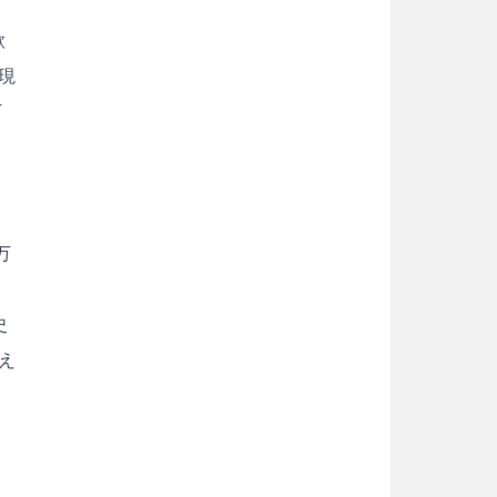
欲
現
T
万
史
え