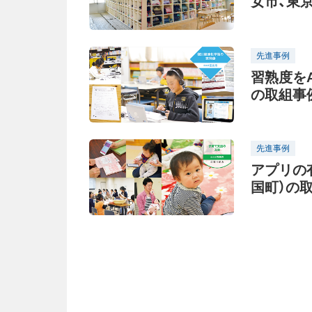
女市、東
先進事例
習熟度を
の取組事
先進事例
アプリの
国町）の