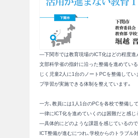
―下関市では教育現場のICT化はどの程度進
文部科学省の指針に沿った整備を進めている最
じく児童2人に1台のノートPCを整備してい
プ学習が実施できる体制を整えています。
一方、教員には1人1台のPCを各校で整備し
一律にICT化を進めていくのは困難だと感じ
―具体的にどのような課題を感じているので
ICT整備が進むにつれ、学校からのトラブ