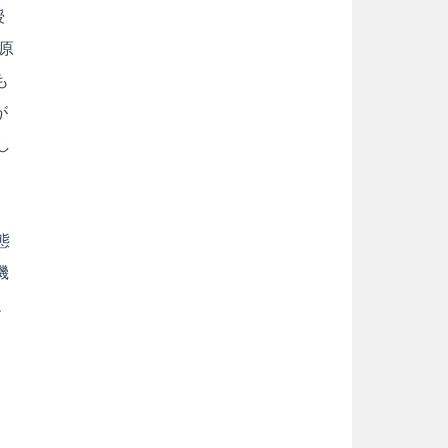
授
原
も
が
し
態
機
促
く