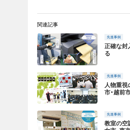
関連記事
先進事例
正確な封
る
先進事例
人物重視
市・越前
先進事例
教室の空