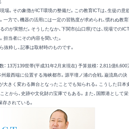
也
場。その象徴がICT環境の整備だ。この教育ICTは、生徒の意
。一方で、機器の活用には一定の習熟度が求められ、慣れぬ教育
のが実態だ。そうしたなか、下関市(山口県)では、現場でのIC
。担当者にその内容を聞いた。
号）から抜粋し、記事は取材時のものです。
数： 13万139世帯(平成31年2月末現在)
予算規模： 2,811億6,600
 本州最西端に位置する海峡都市。源平壇ノ浦の合戦、巌流島の決
史が大きく変わる舞台となったことでも知られる。こうした日本
ことから、史跡や文化財の宝庫でもある。また、国際港として栄
保存されている。