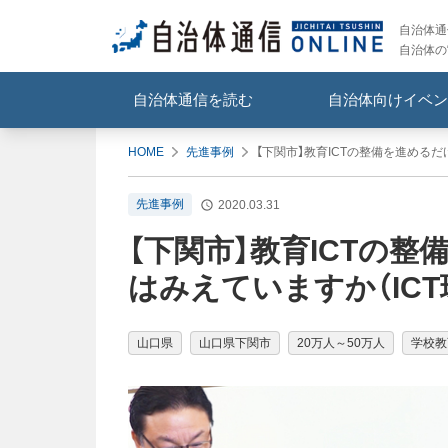
自治体通信
自治体の
自治体通信を読む
自治体向けイベン
HOME
先進事例
【下関市】教育ICTの整備を進めるだ
先進事例
2020.03.31
【下関市】教育ICTの
はみえていますか（IC
山口県
山口県下関市
20万人～50万人
学校教