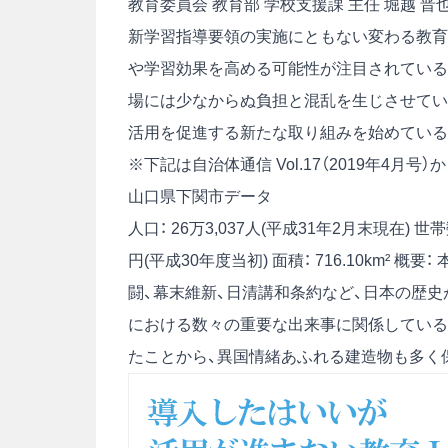
教育委員会 教育部 学校支援課 主任 堀越 晋
新学習指導要領の実施にともない変わる教育現
や学習効果を高める可能性が注目されている
場には少なからぬ負担と混乱を生じさせている
活用を促進する新たな取り組みを始めている
※下記は自治体通信 Vol.17（2019年4月
山口県下関市データ
人口： 26万3,037人(平成31年2月末現在)
世帯
円(平成30年度当初)
面積： 716.10km²
概要：
闘、幕末維新、日清講和条約など、日本の歴
における数々の重要な出来事に関係している
たことから、異国情緒あふれる建造物も多く