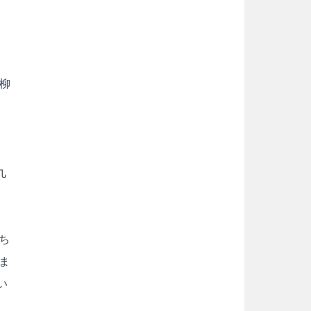
柳
川
九
ち
ま
い