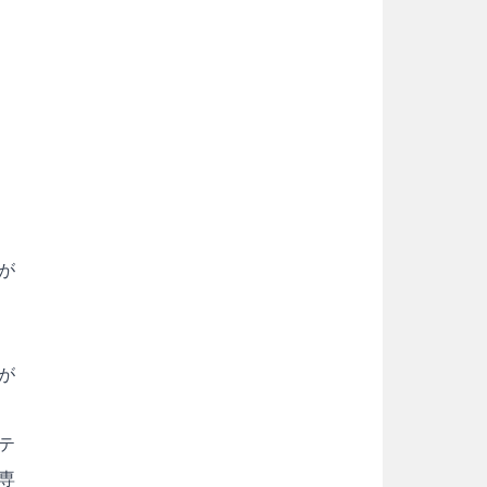
が
が
テ
専