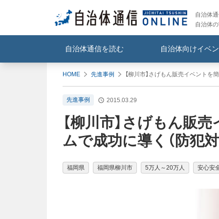
自治体通信
自治体の
自治体通信を読む
自治体向けイベン
HOME
先進事例
【柳川市】さげもん販売イベントを
先進事例
2015.03.29
【柳川市】さげもん販
ムで成功に導く（防犯対
福岡県
福岡県柳川市
5万人～20万人
安心安