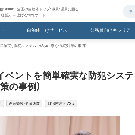
Online - 全国の自治体トップ・職員・議員に贈る
“経営力”を上げる情報サイト
ト
自治体向けサービス
公務員向けキャリア
簡単確実な防犯システムで成功に導く（防犯対策の事例）
売イベントを簡単確実な防犯システ
策の事例）
全
産業振興・企業誘致
自治体通信 Vol.2