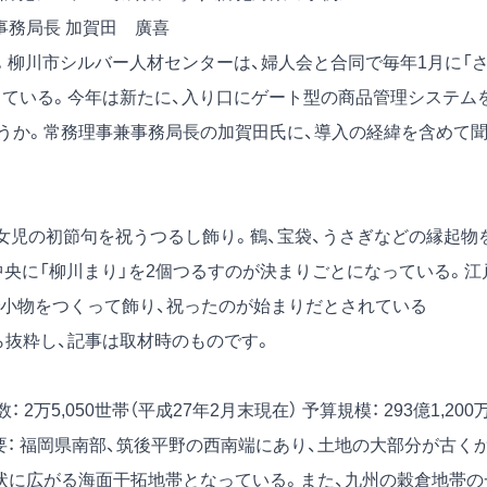
事務局長 加賀田 廣喜
」。柳川市シルバー人材センターは、婦人会と合同で毎年1月に「
している。今年は新たに、入り口にゲート型の商品管理システム
うか。常務理事兼事務局長の加賀田氏に、導入の経緯を含めて
で、女児の初節句を祝うつるし飾り。鶴、宝袋、うさぎなどの縁起物
中央に「柳川まり」を2個つるすのが決まりごとになっている。江
小物をつくって飾り、祝ったのが始まりだとされている
）から抜粋し、記事は取材時のものです。
： 2万5,050世帯（平成27年2月末現在）
予算規模： 293億1,200
要： 福岡県南部、筑後平野の西南端にあり、土地の大部分が古く
状に広がる海面干拓地帯となっている。また、九州の穀倉地帯の