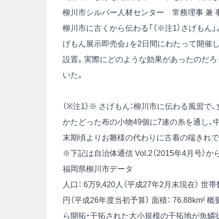
柳川市シルバー人材センター 常務理事 兼 
柳川市に古くから伝わる「（※注1）さげもん
げもん展示即売会」を2日間にわたって開催
設置。実際にどのような効果があったのだろ
いた。
（※注1）※ さげもん：柳川市に伝わる風習
かたどった布の小物49個に7連の糸を通し、
末期頃よりお雛様の代わりに古着の端きれで
※下記は自治体通信 Vol.2（2015年4月号
福岡県柳川市データ
人口： 6万9,420人（平成27年2月末現在）
世帯数
円（平成26年度当初予算）
面積： 76.88km²
概
ら開拓・干拓された大小規模の干拓地が魚鱗