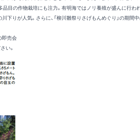
に多品目の作物栽培にも注力。有明海ではノリ養殖が盛んに行わ
の川下りが人気。さらに、「柳川雛祭りさげもんめぐり」の期間中
の即売会
ださい。