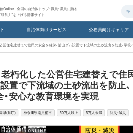
Online - 全国の自治体トップ・職員・議員に贈る
“経営力”を上げる情報サイト
ト
自治体向けサービス
公務員向けキャリア
た公営住宅建替えで住民の安全を確保、治山ダム設置で下流域の土砂流出を防止、学校
｜老朽化した公営住宅建替えで住
ム設置で下流域の土砂流出を防止、
全・安心な教育環境を実現
岡県(県庁)
神奈川県南足柄市
50万人以上
5万人未満
防災・減災