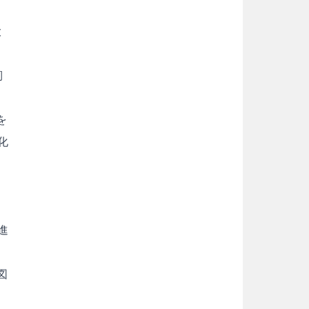
。
大
靭
を
化
進
図