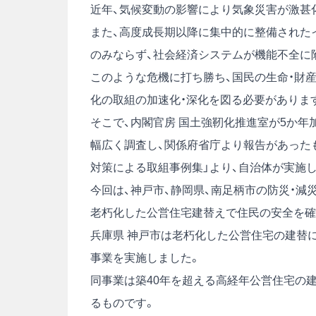
近年、気候変動の影響により気象災害が激甚
また、高度成長期以降に集中的に整備された
のみならず、社会経済システムが機能不全に
このような危機に打ち勝ち、国民の生命・財産
化の取組の加速化・深化を図る必要がありま
そこで、内閣官房 国土強靭化推進室が5か年
幅広く調査し、関係府省庁より報告があった
対策による取組事例集」より、自治体が実施
今回は、神戸市、静岡県、南足柄市の防災・減
老朽化した公営住宅建替えで住民の安全を確
兵庫県 神戸市は老朽化した公営住宅の建替
事業を実施しました。
同事業は築40年を超える高経年公営住宅の
るものです。