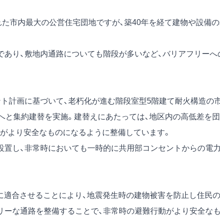
れた市内最大の公営住宅団地ですが、築40年を経て建物や設備の
であり、敷地内通路についても階段が多いなど、バリアフリーへ
ント計画に基づいて、老朽化が進む階段室型5階建て耐火構造の
宅へと集約建替を実施。建替えにあたっては、地区内の高低差を団
がより安全なものになるように整備しています。
設置し、非常時においても一時的に共用部コンセントからの電
に適合させることにより、地震発生時の建物被害を防止し住民
リーな通路を整備することで、非常時の避難行動がより安全な