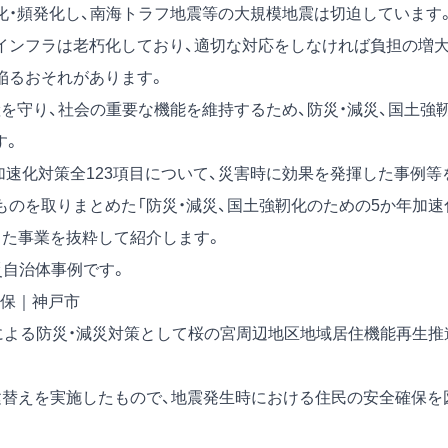
化・頻発化し、南海トラフ地震等の大規模地震は切迫しています
インフラは老朽化しており、適切な対応をしなければ負担の増
陥るおそれがあります。
を守り、社会の重要な機能を維持するため、防災・減災、国土強
す。
加速化対策全123項目について、災害時に効果を発揮した事例等
ものを取りまとめた「防災・減災、国土強靭化のための5か年加速
した事業を抜粋して紹介します。
災自治体事例です。
保｜神戸市
による防災・減災対策として桜の宮周辺地区地域居住機能再生推
建替えを実施したもので、地震発生時における住民の安全確保を