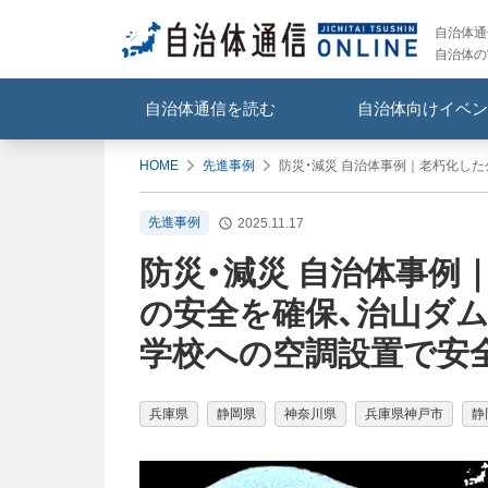
自治体通信
自治体の
自治体通信を読む
自治体向けイベン
HOME
先進事例
防災・減災 自治体事例｜老朽化し
先進事例
2025.11.17
防災・減災 自治体事例
の安全を確保、治山ダ
学校への空調設置で安
兵庫県
静岡県
神奈川県
兵庫県神戸市
静