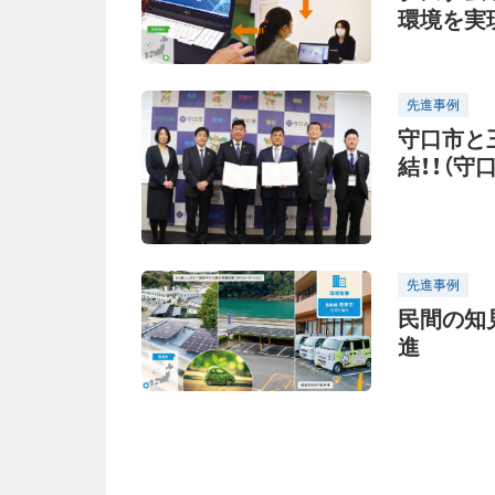
環境を実
先進事例
守口市と
結！！（守
先進事例
民間の知
進