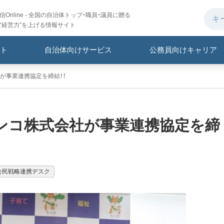
Online - 全国の自治体トップ・職員・議員に贈る
“経営力”を上げる情報サイト
ト
自治体向けサービス
公務員向けキャリア
が事業連携協定を締結！！
ンコ株式会社が事業連携協定を締
公民戦略連携デスク