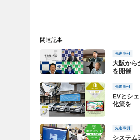
関連記事
先進事例
大阪から
を開催
先進事例
EVとシ
化策を
先進事例
システム