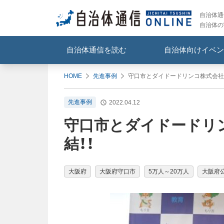
自治体通信
自治体の
自治体通信を読む
自治体向けイベン
HOME
先進事例
守口市とダイドードリンコ株式会社
先進事例
2022.04.12
守口市とダイドードリ
結！！
大阪府
大阪府守口市
5万人～20万人
大阪府