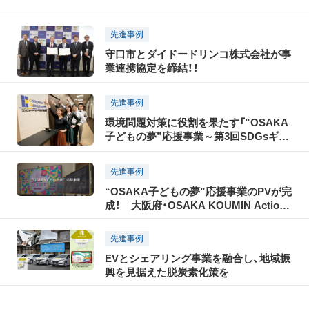
先進事例
守口市とダイドードリンコ株式会社が事
業連携協定を締結！！
先進事例
環境問題対策に役割を果たす「”OSAKA
子どもの夢”応援事業～第3回SDGsギネ
ス世界記録チャレンジ～」協賛企業 コン
ピューターマネージメント株式会社が語
先進事例
る！
“OSAKA子どもの夢”応援事業のPVが完
成！ 大阪府・OSAKA KOUMIN Action
Platform
先進事例
EVとシェアリング事業を融合し、地域振
興を見据えた脱炭素化策を